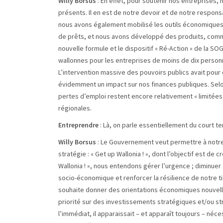
Willy Borsus
: En effet, pour soutenir nos entreprises
présents. Il en est de notre devoir et de notre respon
nous avons également mobilisé les outils économiques 
de prêts, et nous avons développé des produits, comme 
nouvelle formule et le dispositif « Ré-Action » de la 
wallonnes pour les entreprises de moins de dix personn
L’intervention massive des pouvoirs publics avait pour 
évidemment un impact sur nos finances publiques. Selon
pertes d’emploi restent encore relativement « limitée
régionales.
Entreprendre
: Là, on parle essentiellement du court te
Willy Borsus
: Le Gouvernement veut permettre à notre 
stratégie : « Get up Wallonia ! », dont l’objectif est de
Wallonia ! », nous entendons gérer l’urgence ; diminuer
socio-économique et renforcer la résilience de notre 
souhaite donner des orientations économiques nouvelle
priorité sur des investissements stratégiques et/ou stru
l’immédiat, il apparaissait – et apparaît toujours – n