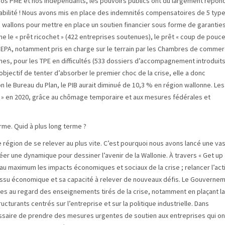
, nos PME et nos indépendants, les pouvoirs publics ont dû largement répon
sabilité ! Nous avons mis en place des indemnités compensatoires de 5 type
wallons pour mettre en place un soutien financier sous forme de garanties
le « prêt ricochet » (422 entreprises soutenues), le prêt « coup de pouce
SOGEPA, notamment pris en charge sur le terrain par les Chambres de comme
es, pour les TPE en difficultés (533 dossiers d’accompagnement introduits
objectif de tenter d’absorber le premier choc de la crise, elle a donc
 le Bureau du Plan, le PIB aurait diminué de 10,3 % en région wallonne. Les
s » en 2020, grâce au chômage temporaire et aux mesures fédérales et
rme. Quid à plus long terme ?
région de se relever au plus vite. C’est pourquoi nous avons lancé une va
 créer une dynamique pour dessiner l’avenir de la Wallonie. À travers « Get up
 au maximum les impacts économiques et sociaux de la crise ; relancer l’act
tissu économique et sa capacité à relever de nouveaux défis. Le Gouverne
s au regard des enseignements tirés de la crise, notamment en plaçant la
cturants centrés sur l’entreprise et sur la politique industrielle. Dans
écessaire de prendre des mesures urgentes de soutien aux entreprises qui on