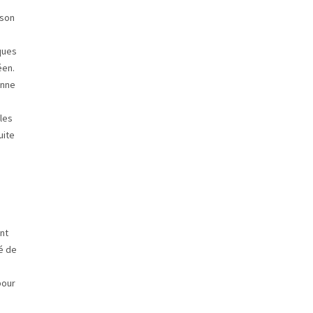
 son
ques
éen.
onne
les
uite
nt
hé de
pour