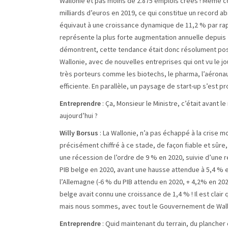
Wallonie et pas moins de 2.875 emplois créés ! Même co
milliards d’euros en 2019, ce qui constitue un record 
équivaut à une croissance dynamique de 11,2 % par rap
représente la plus forte augmentation annuelle depuis 2
démontrent, cette tendance était donc résolument posi
Wallonie, avec de nouvelles entreprises qui ont vu le 
très porteurs comme les biotechs, le pharma, l’aéronau
efficiente. En parallèle, un paysage de start-up s’est p
Entreprendre
: Ça, Monsieur le Ministre, c’était avant 
aujourd’hui ?
Willy Borsus
: La Wallonie, n’a pas échappé à la crise 
précisément chiffré à ce stade, de façon fiable et sûre
une récession de l’ordre de 9 % en 2020, suivie d’une re
PIB belge en 2020, avant une hausse attendue à 5,4 % en
l’Allemagne (-6 % du PIB attendu en 2020, + 4,2% en 2021
belge avait connu une croissance de 1,4 % ! Il est clai
mais nous sommes, avec tout le Gouvernement de Wallo
Entreprendre
: Quid maintenant du terrain, du planche