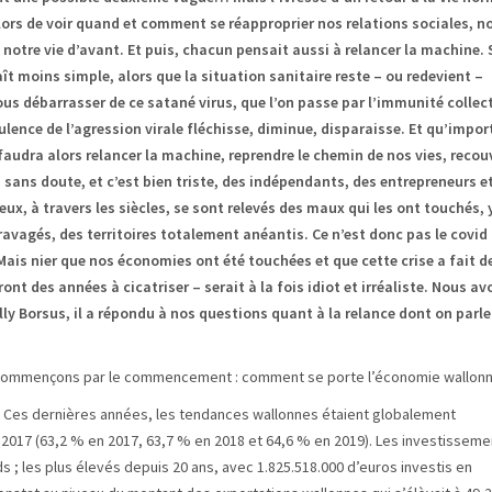
alors de voir quand et comment se réapproprier nos relations sociales, n
ef notre vie d’avant. Et puis, chacun pensait aussi à relancer la machine.
ît moins simple, alors que la situation sanitaire reste – ou redevient –
us débarrasser de ce satané virus, que l’on passe par l’immunité collect
rulence de l’agression virale fléchisse, diminue, disparaisse. Et qu’impor
faudra alors relancer la machine, reprendre le chemin de nos vies, recou
a sans doute, et c’est bien triste, des indépendants, des entrepreneurs e
ux, à travers les siècles, se sont relevés des maux qui les ont touchés, 
 ravagés, des territoires totalement anéantis. Ce n’est donc pas le covid
i. Mais nier que nos économies ont été touchées et que cette crise a fait d
nt des années à cicatriser – serait à la fois idiot et irréaliste. Nous av
illy Borsus, il a répondu à nos questions quant à la relance dont on parle
, commençons par le commencement : comment se porte l’économie wallonn
s. Ces dernières années, les tendances wallonnes étaient globalement
s 2017 (63,2 % en 2017, 63,7 % en 2018 et 64,6 % en 2019). Les investisseme
s ; les plus élevés depuis 20 ans, avec 1.825.518.000 d’euros investis en