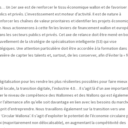
es… Un 1er axe est de renforcer le tissu économique wallon et de favoriser
cs et privés. L’investissement est moteur d’activité. Il est de nature à
orcer les chaînes de valeur prioritaires et identifier les projets économi
 Nous actionnerons à cette fin les leviers de financement wallon et europ
 dans les secteurs publics et privés. Cet axe de relance doit être mené en b
vellement de la stratégie de spécialisation intelligente (S3) qui vise
égiques. Une attention particulière doit être accordée à la formation dans 
nière de capter les talents et, surtout, de les conserver, afin d’éviter la « f
igitalisation pour les rendre les plus résilientes possibles pour faire mieux
locale, la transition digitale, l’industrie 4.0… Il s’agit là d’un axe important
iorer le niveau de compétence des Wallonnes et des Wallons qui est égaleme
 l’alternance afin qu’elle soit davantage en lien avec les besoins du marc
prit d’entreprendre. Nous travaillons également sur la transition vers une
cular Wallonia’. Il s’agit d’exploiter le potentiel de l’économie circulaire 
loi (majoritairement non délocalisable), en augmentant la compétitivité des