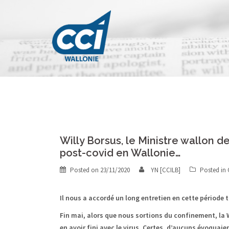
Skip
to
content
Willy Borsus, le Ministre wallon 
post-covid en Wallonie…
Posted on
23/11/2020
YN [CCILB]
Posted in
Il nous a accordé un long entretien en cette période
Fin mai, alors que nous sortions du confinement, la 
en avoir fini avec le virus. Certes, d’aucuns évoquai