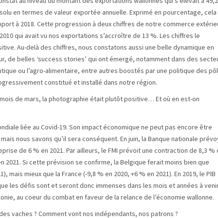
nstat au niveau du montant des exportations wallonnes qui s’élèvait à 49,2
absolu en termes de valeur exportée annuelle. Exprimé en pourcentage, cela
port à 2018. Cette progression à deux chiffres de notre commerce extérie
010 qui avait vu nos exportations s’accroître de 13 %. Les chiffres le
tive. Au-delà des chiffres, nous constatons aussi une belle dynamique en
jour, de belles ‘success stories’ qui ont émergé, notamment dans des secte
tique ou l’agro-alimentaire, entre autres boostés par une politique des pô
rogressivement constitué et installé dans notre région.
le mois de mars, la photographie était plutôt positive… Et où en est-on
mondiale liée au Covid-19. Son impact économique ne peut pas encore être
, mais nous savons qu’il sera conséquent. En juin, la Banque nationale prévo
prise de 6 % en 2021. Par ailleurs, le FMI prévoit une contraction de 8,3 %
 2021. Si cette prévision se confirme, la Belgique ferait moins bien que
), mais mieux que la France (-9,8 % en 2020, +6 % en 2021). En 2019, le PIB
r que les défis sont et seront donc immenses dans les mois et années à venir
nie, au coeur du combat en faveur de la relance de l’économie wallonne.
r des vaches ? Comment vont nos indépendants, nos patrons ?