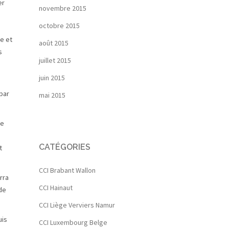
er
novembre 2015
octobre 2015
le et
août 2015
s
juillet 2015
juin 2015
par
mai 2015
de
CATÉGORIES
t
CCI Brabant Wallon
rra
CCI Hainaut
de
CCI Liège Verviers Namur
uis
CCI Luxembourg Belge