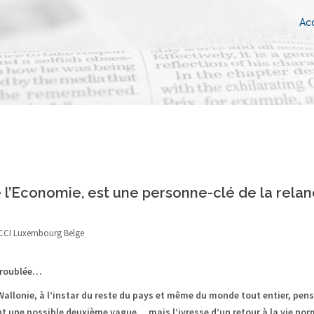
Acc
de l’Economie, est une personne-clé de la rela
CCI Luxembourg Belge
 troublée…
Wallonie, à l’instar du reste du pays et même du monde tout entier, pens
ent une possible deuxième vague… mais l’ivresse d’un retour à la vie no