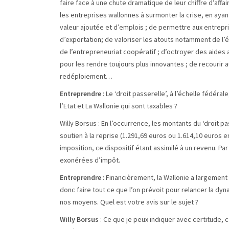
faire face à une chute dramatique de leur chiffre d’affa
les entreprises wallonnes à surmonter la crise, en ayan
valeur ajoutée et d’emplois ; de permettre aux entrepris
d’exportation; de valoriser les atouts notamment de l’é
de l’entrepreneuriat coopératif ; d’octroyer des aides
pour les rendre toujours plus innovantes ; de recouri
redéploiement…
Entreprendre
: Le ‘droit passerelle’, à l’échelle fédé
l’Etat et La Wallonie qui sont taxables ?
Willy Borsus : En l’occurrence, les montants du ‘droit pa
soutien à la reprise (1.291,69 euros ou 1.614,10 euros e
imposition, ce dispositif étant assimilé à un revenu. P
exonérées d’impôt.
Entreprendre
: Financièrement, la Wallonie a largement
donc faire tout ce que l’on prévoit pour relancer la 
nos moyens. Quel est votre avis sur le sujet ?
Willy Borsus
: Ce que je peux indiquer avec certitude,