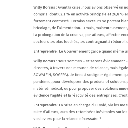
Willy Borsus
: Avant la crise, nous avions observé un 
compris, dont 62,1 % en activité principale et 26,8 % e
fortement contrasté. Certains secteurs se portent bien, 
bricolage, de l’alimentation…) mais, malheureusement,
La prolongation de la crise va, par ailleurs, affecter e
secteurs les plus touchés, les contraignant à réduire 
Entreprendre
: Le Gouvernement garde quand même u
Willy Borsus
: Nous sommes – et serons évidemment – à 
directes, à travers nos mesures de relance, mais éga
SOWALFIN, SOGEPA). Je tiens à souligner également qu’
pandémie, pour développer des produits et solutions pra
matériel médical, ou pour proposer des solutions inno
évidence l’agilité et la réactivité des entreprises. C’e
Entreprendre
: La prise en charge du Covid, via les mesu
suite d’ailleurs, aura des retombées inévitables sur le
vos leviers pour la relance nécessaire ?