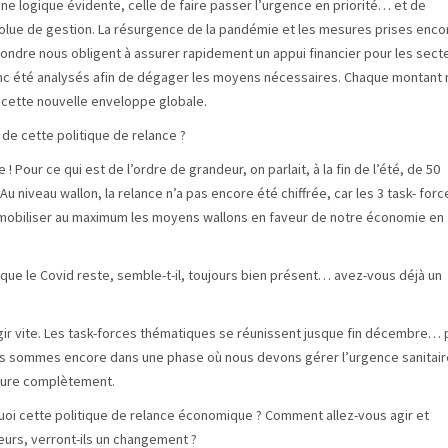
ne logique évidente, celle de faire passer l’urgence en priorité… et de
solue de gestion. La résurgence de la pandémie et les mesures prises enco
ondre nous obligent à assurer rapidement un appui financier pour les sect
donc été analysés afin de dégager les moyens nécessaires. Chaque montant 
 cette nouvelle enveloppe globale.
 de cette politique de relance ?
! Pour ce qui est de l’ordre de grandeur, on parlait, à la fin de l’été, de 50
Au niveau wallon, la relance n’a pas encore été chiffrée, car les 3 task- forc
e mobiliser au maximum les moyens wallons en faveur de notre économie en
s que le Covid reste, semble-t-il, toujours bien présent… avez-vous déjà un
agir vite. Les task-forces thématiques se réunissent jusque fin décembre… 
ous sommes encore dans une phase où nous devons gérer l’urgence sanitair
cture complètement.
quoi cette politique de relance économique ? Comment allez-vous agir et
eurs, verront-ils un changement ?