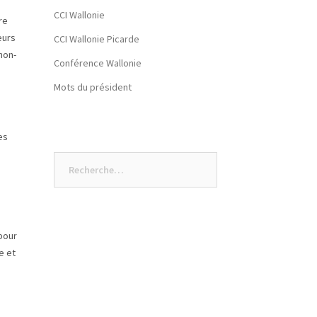
CCI Wallonie
re
eurs
CCI Wallonie Picarde
non-
Conférence Wallonie
Mots du président
es
Rechercher :
pour
e et