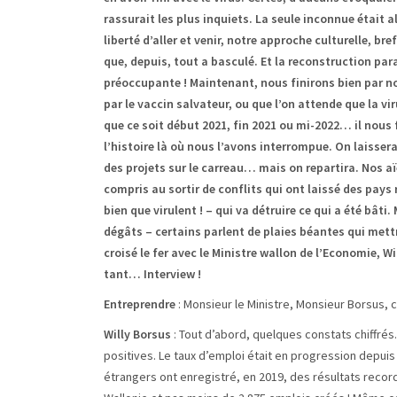
rassurait les plus inquiets. La seule inconnue était 
liberté d’aller et venir, notre approche culturelle, br
que, depuis, tout a basculé. Et la reconstruction para
préoccupante ! Maintenant, nous finirons bien par no
par le vaccin salvateur, ou que l’on attende que la vi
que ce soit début 2021, fin 2021 ou mi-2022… il nous 
l’histoire là où nous l’avons interrompue. On laisser
des projets sur le carreau… mais on repartira. Nos aïe
compris au sortir de conflits qui ont laissé des pays
bien que virulent ! – qui va détruire ce qui a été bât
dégâts – certains parlent de plaies béantes qui mettro
croisé le fer avec le Ministre wallon de l’Economie, W
tant… Interview !
Entreprendre
: Monsieur le Ministre, Monsieur Borsus
Willy Borsus
: Tout d’abord, quelques constats chiffré
positives. Le taux d’emploi était en progression depui
étrangers ont enregistré, en 2019, des résultats record