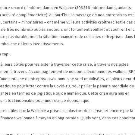
nombre record d’indépendants en Wallonie (306.516 indépendants, aidants
n activité complémentaire). Aujourd’hui, le paysage de nos entreprises est
certains – minoritaires – ont même vu leurs activités croître (c’est le cas 
 de très nombreux autres secteurs ont fortement souffert et souffrent enc
ncore plus durablement la situation financière de certaines entreprises dans 
l’embauche et leurs investissements.
n cap…
leurs côtés pour les aider à traverser cette crise, à travers nos aides
lement à travers l’accompagnement de nos outils économiques wallons (SR
une centaine d’entreprises wallonnes se sont mobilisées, en plein coeur d
tiques pour lutter contre la Covid-19, pour pallier la pénurie mondiale de
vantes en termes de logistique ou de numérique. Cette crise aura mis en
st un atout indéniable pour une relance économique.
res utiles que la Wallonie a prises au plus fort de la crise, et encore par la
s finances wallonnes à moyen et long termes. Quels sont, dans ces conditio