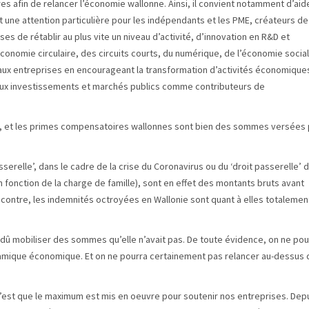
ires afin de relancer l’économie wallonne. Ainsi, il convient notamment d’aid
t une attention particulière pour les indépendants et les PME, créateurs de
es de rétablir au plus vite un niveau d’activité, d’innovation en R&D et
conomie circulaire, des circuits courts, du numérique, de l’économie socia
 aux entreprises en encourageant la transformation d’activités économique
r aux investissements et marchés publics comme contributeurs de
rale, et les primes compensatoires wallonnes sont bien des sommes versées 
sserelle’, dans le cadre de la crise du Coronavirus ou du ‘droit passerelle’ 
n fonction de la charge de famille), sont en effet des montants bruts avant
ar contre, les indemnités octroyées en Wallonie sont quant à elles totalemen
 dû mobiliser des sommes qu’elle n’avait pas. De toute évidence, on ne pou
dynamique économique. Et on ne pourra certainement pas relancer au-dessus 
 c’est que le maximum est mis en oeuvre pour soutenir nos entreprises. Dep