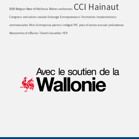
CCI Hainaut
B2B
Belgian Beer of Wallonia
Bières wallonnes
Congress
cotisation sociale
Echange
Entrepreneurs
Formation
Implantations
commerciales
Mini-Entreprise
permis intégré
PIC
plan d'action annuel
présidence
Rencontres d'affaires
Trends Gazelles
YEP