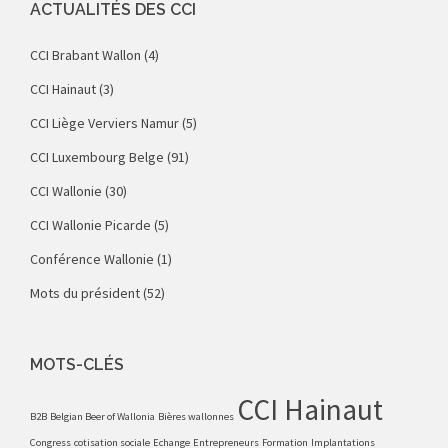
ACTUALITÉS DES CCI
CCI Brabant Wallon
(4)
CCI Hainaut
(3)
CCI Liège Verviers Namur
(5)
CCI Luxembourg Belge
(91)
CCI Wallonie
(30)
CCI Wallonie Picarde
(5)
Conférence Wallonie
(1)
Mots du président
(52)
MOTS-CLÉS
CCI Hainaut
B2B
Belgian Beer of Wallonia
Bières wallonnes
Congress
cotisation sociale
Echange
Entrepreneurs
Formation
Implantations