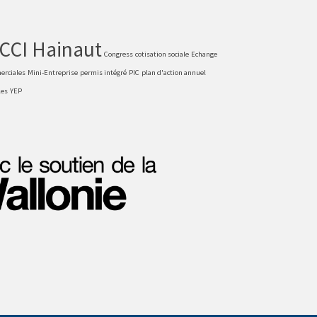
CCI Hainaut
Congress
cotisation sociale
Echange
erciales
Mini-Entreprise
permis intégré
PIC
plan d'action annuel
les
YEP