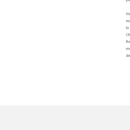
Vo
eu
la
Ch
Rw
me
de