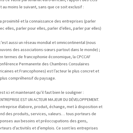
t au moins le suivant, sans que ce soit exclusif :
la proximité et la connaissance des entreprises (parler
ec elles, parler pour elles, parler d’elles, parler par elles)
c’est aussi un réseau mondial et omnicontinental (nous
ouvons des associations-sœurs partout dans le monde) ;
en termes de francophonie économique, la CPCCAF
onférence Permanente des Chambres Consulaires
ricaines et Francophones) est l’acteur le plus concret et
 plus compréhensif du paysage.
est ici et maintenant qu’il faut bien le souligner :
ENTREPRISE EST UN ACTEUR MAJEUR DU DÉVELOPPEMENT.
entreprise élabore, produit, échange, met à disposition et
nd des produits, services, valeurs… tous porteurs de
ponses aux besoins et préoccupations des gens,
rteurs d’activités et d’emplois. Ce sont les entreprises