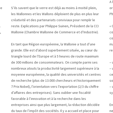
A 
re
S’ils savent que le verre est déjà au moins à moitié plein,
or
les Wallonnes et les Wallons déploient de plus en plus leur
Ph
créativité et des partenariats conviviaux pour remplir le
.
reste. Explications par Philippe Suinen, Président de la CCI
« 
,
Wallonie (Chambre Wallonne de Commerce et d’Industrie).
co
s
co
En tant que Région européenne, la Wallonie a tout d’une
ma
grande. Elle est d’abord superbement située, au cœur du
re
triangle lourd de l’Europe et à 5 heures de route maximum
de 300 millions de consommateurs. On compte parmi ses
– 
nombreux atouts la productivité largement supérieure à la
– 
moyenne européenne, la qualité des universités et centres
ce
de recherche (plus de 13.000 chercheurs et historiquement
so
7 Prix Nobel), l’orientation vers l’exportation (2/3 du chiffre
– 
d’affaires des entreprises). Sans oublier une fiscalité
s
favorable à l’innovation et à la recherche dans les
entreprises ainsi que plus largement, la réduction décidée
En
du taux de l’impôt des sociétés. Il y a accueil et place pour
ne