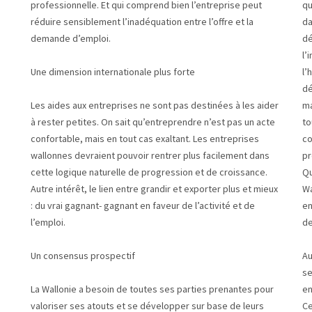
professionnelle. Et qui comprend bien l’entreprise peut
qu
réduire sensiblement l’inadéquation entre l’offre et la
da
demande d’emploi.
dé
l’
Une dimension internationale plus forte
l’
dé
Les aides aux entreprises ne sont pas destinées à les aider
ma
à rester petites. On sait qu’entreprendre n’est pas un acte
to
confortable, mais en tout cas exaltant. Les entreprises
co
wallonnes devraient pouvoir rentrer plus facilement dans
pr
cette logique naturelle de progression et de croissance.
Qu
Autre intérêt, le lien entre grandir et exporter plus et mieux
Wa
: du vrai gagnant- gagnant en faveur de l’activité et de
en
l’emploi.
de
Un consensus prospectif
Au
se
La Wallonie a besoin de toutes ses parties prenantes pour
en
valoriser ses atouts et se développer sur base de leurs
Ce