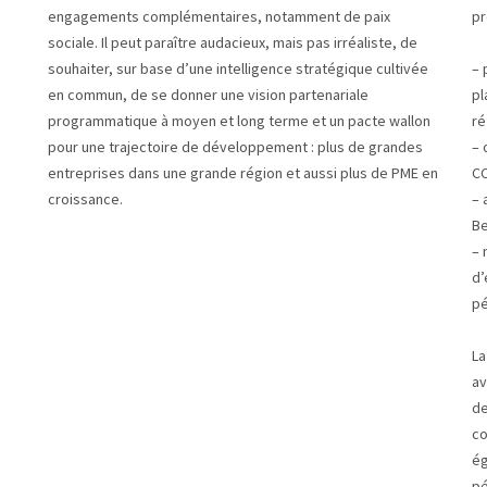
engagements complémentaires, notamment de paix
pr
sociale. Il peut paraître audacieux, mais pas irréaliste, de
souhaiter, sur base d’une intelligence stratégique cultivée
– 
en commun, de se donner une vision partenariale
pl
programmatique à moyen et long terme et un pacte wallon
ré
pour une trajectoire de développement : plus de grandes
– 
entreprises dans une grande région et aussi plus de PME en
CC
croissance.
– 
Be
– 
d’
pé
La
av
de
co
ég
pé