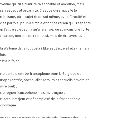
yenne qui allie humilité raisonnable et ambition, mais
ssi respect et proximité. C’est ce qui s’appelle le
rréalisme, où le sujet rit de soi-même, avec férocité et
acas parfois, pour la simple et bonne raison qu’il respecte
op l’autre sujet et n’a qu’une envie, ou au moins une forte
tivation, non pas de rire de lui, mais de rire avec lui.
 la Wallonie dans tout cela ? Elle est Belge et elle-même à
 fois.
est à la fois :
une porte d’entrée francophone pour la Belgique et
Europe (entrée, sortie, aller retours et accueils envers et
ntre tout) ;
une région francophone mais multilingue ;
un acteur majeur et décomplexé de la francophonie
conomique.
ns ce vaste partenariat euro-africain, l’apport des CCIs