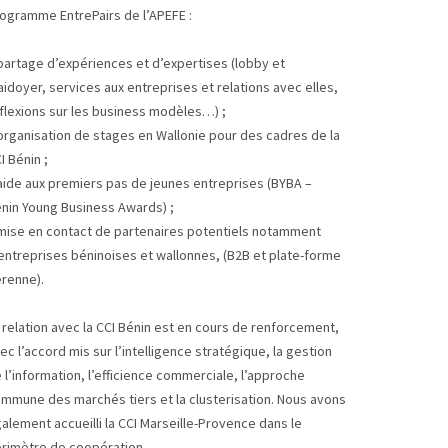
ogramme EntrePairs de l’APEFE :
partage d’expériences et d’expertises (lobby et
aidoyer, services aux entreprises et relations avec elles,
flexions sur les business modèles…) ;
organisation de stages en Wallonie pour des cadres de la
I Bénin ;
aide aux premiers pas de jeunes entreprises (BYBA –
nin Young Business Awards) ;
mise en contact de partenaires potentiels notamment
entreprises béninoises et wallonnes, (B2B et plate-forme
renne).
 relation avec la CCI Bénin est en cours de renforcement,
ec l’accord mis sur l’intelligence stratégique, la gestion
 l’information, l’efficience commerciale, l’approche
mmune des marchés tiers et la clusterisation. Nous avons
alement accueilli la CCI Marseille-Provence dans le
rimètre de coopération.