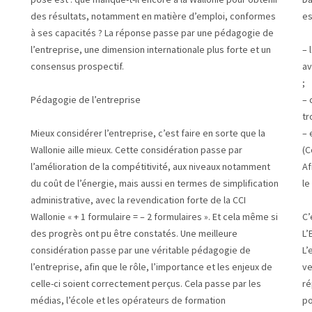
des résultats, notamment en matière d’emploi, conformes
es
à ses capacités ? La réponse passe par une pédagogie de
l’entreprise, une dimension internationale plus forte et un
– 
consensus prospectif.
av
;
Pédagogie de l’entreprise
– 
tr
Mieux considérer l’entreprise, c’est faire en sorte que la
– 
Wallonie aille mieux. Cette considération passe par
(C
l’amélioration de la compétitivité, aux niveaux notamment
Af
du coût de l’énergie, mais aussi en termes de simplification
le
administrative, avec la revendication forte de la CCI
Wallonie « + 1 formulaire = – 2 formulaires ». Et cela même si
C’
des progrès ont pu être constatés. Une meilleure
L’
considération passe par une véritable pédagogie de
L’
l’entreprise, afin que le rôle, l’importance et les enjeux de
ve
celle-ci soient correctement perçus. Cela passe par les
ré
médias, l’école et les opérateurs de formation
po