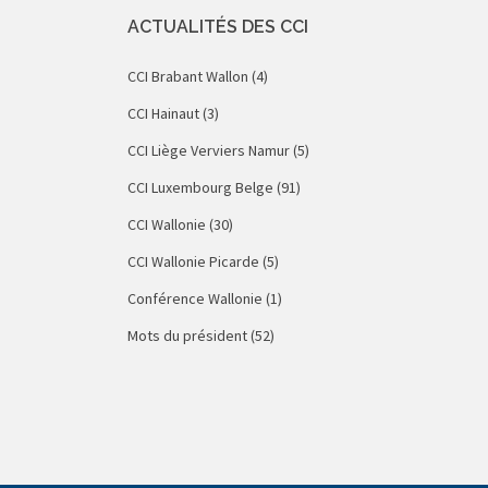
ACTUALITÉS DES CCI
CCI Brabant Wallon
(4)
CCI Hainaut
(3)
CCI Liège Verviers Namur
(5)
CCI Luxembourg Belge
(91)
CCI Wallonie
(30)
CCI Wallonie Picarde
(5)
Conférence Wallonie
(1)
Mots du président
(52)