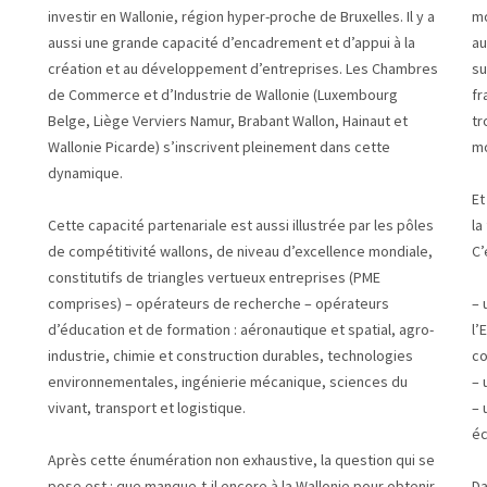
investir en Wallonie, région hyper-proche de Bruxelles. Il y a
mo
aussi une grande capacité d’encadrement et d’appui à la
au
création et au développement d’entreprises. Les Chambres
su
de Commerce et d’Industrie de Wallonie (Luxembourg
fr
Belge, Liège Verviers Namur, Brabant Wallon, Hainaut et
tr
Wallonie Picarde) s’inscrivent pleinement dans cette
mo
dynamique.
Et
Cette capacité partenariale est aussi illustrée par les pôles
la
de compétitivité wallons, de niveau d’excellence mondiale,
C’
constitutifs de triangles vertueux entreprises (PME
comprises) – opérateurs de recherche – opérateurs
– 
d’éducation et de formation : aéronautique et spatial, agro-
l’
industrie, chimie et construction durables, technologies
co
environnementales, ingénierie mécanique, sciences du
– 
vivant, transport et logistique.
– 
é
Après cette énumération non exhaustive, la question qui se
pose est : que manque-t-il encore à la Wallonie pour obtenir
Da