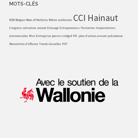
MOTS-CLÉS
CCI Hainaut
B2B
Belgian Beer of Wallonia
Bières wallonnes
Congress
cotisation sociale
Echange
Entrepreneurs
Formation
Implantations
commerciales
Mini-Entreprise
permis intégré
PIC
plan d'action annuel
présidence
Rencontres d'affaires
Trends Gazelles
YEP