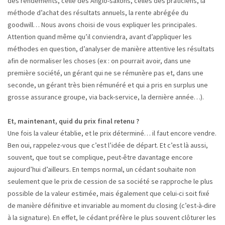
des rendements, celle des Anglo-saxons, celles des praticiens, la
méthode d’achat des résultats annuels, la rente abrégée du
goodwill… Nous avons choisi de vous expliquer les principales.
Attention quand même qu’il conviendra, avant d’appliquer les
méthodes en question, d’analyser de manière attentive les résultats
afin de normaliser les choses (ex : on pourrait avoir, dans une
première société, un gérant qui ne se rémunère pas et, dans une
seconde, un gérant très bien rémunéré et qui a pris en surplus une
grosse assurance groupe, via back-service, la dernière année…).
Et, maintenant, quid du prix final retenu ?
Une fois la valeur établie, et le prix déterminé… il faut encore vendre.
Ben oui, rappelez-vous que c’est l’idée de départ. Et c’est là aussi,
souvent, que tout se complique, peut-être davantage encore
aujourd’hui d’ailleurs. En temps normal, un cédant souhaite non
seulement que le prix de cession de sa société se rapproche le plus
possible de la valeur estimée, mais également que celui-ci soit fixé
de manière définitive et invariable au moment du closing (c’est-à-dire
à la signature). En effet, le cédant préfère le plus souvent clôturer les