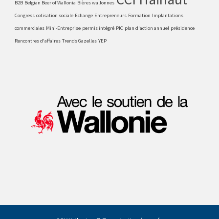
B2B
Belgian Beer of Wallonia
Bières wallonnes
Congress
cotisation sociale
Echange
Entrepreneurs
Formation
Implantations
commerciales
Mini-Entreprise
permis intégré
PIC
plan d'action annuel
présidence
Rencontres d'affaires
Trends Gazelles
YEP