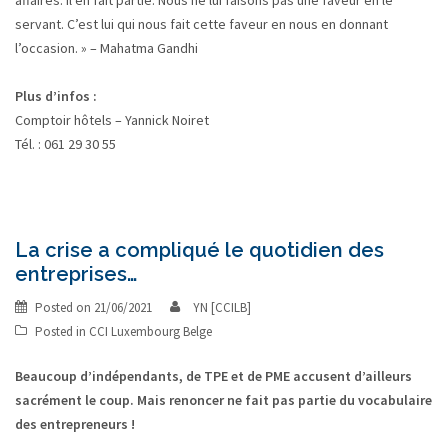
affaires. Il en fait partie. Nous ne lui faisons pas une faveur en le
servant. C’est lui qui nous fait cette faveur en nous en donnant
l’occasion. » – Mahatma Gandhi
Plus d’infos :
Comptoir hôtels – Yannick Noiret
Tél. : 061 29 30 55
La crise a compliqué le quotidien des
entreprises…
Posted on
21/06/2021
YN [CCILB]
Posted in
CCI Luxembourg Belge
Beaucoup d’indépendants, de TPE et de PME accusent d’ailleurs
sacrément le coup. Mais renoncer ne fait pas partie du vocabulaire
des entrepreneurs !