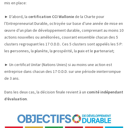
mis en place:
► D’abord, la
certification CCI Wallonie
de la Charte pour
l’Entrepreneuriat Durable, octroyée sur base d’une année de mise en
œuvre d’un plan de développement durable, comprenant au moins 10
actions nouvelles ou améliorées, couvrant ensemble chacun des 5
clusters regroupant les 17 O.D.D.. Ces 5 clusters sont appelés les 5 P:
les
p
ersonnes, la
p
lanète, la
p
rospérité, la
p
aix et le
p
artenariat;
► Un certificat Unitar (Nations Unies) si au moins une action est
entreprise dans chacun des 17 O.D.D. sur une période ininterrompue
de 3 ans.
Dans les deux cas, la décision finale revient à un
comité indépendant
d’évaluation
.