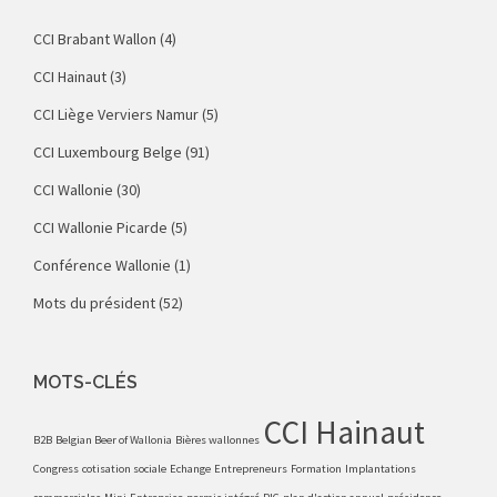
CCI Brabant Wallon
(4)
CCI Hainaut
(3)
CCI Liège Verviers Namur
(5)
CCI Luxembourg Belge
(91)
CCI Wallonie
(30)
CCI Wallonie Picarde
(5)
Conférence Wallonie
(1)
Mots du président
(52)
MOTS-CLÉS
CCI Hainaut
B2B
Belgian Beer of Wallonia
Bières wallonnes
Congress
cotisation sociale
Echange
Entrepreneurs
Formation
Implantations