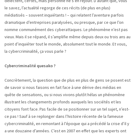
délectent, certes, mais personne ne s’en réjouit. D’autant que, vous
le savez, l’actualité regorge de ces récits (de plus en plus)
médiatisés – souvent inquiétants ! – qui relatent l’aventure parfois
dramatique d’entreprises paralysées, ou presque, par ce que l’on
nomme communément des cyberattaques. Le phénomène n’est pas
vieux. Mais il se répand, il s’amplifie même depuis deux ou trois ans au
point d’inquiéter tout le monde, absolument tout le monde. Et vous,
la cybercriminalité, ça vous parle ?
Cybercriminalité quesako ?
Concrètement, la question que de plus en plus de gens se posent est
de savoir si nous faisons en fait face à une dérive des médias en
quête de sensations, ou si nous vivons plutôt hélas un phénomène
illustrant les changements profonds auxquels les sociétés et les
citoyens font face. Pas facile de se positionner sur un tel sujet, n’est-
ce pas ! Sauf à se replonger dans l’histoire récente de la fameuse
cybercriminalité, en remontant à l’époque qui a précédé la crise d’il y
a une douzaine d’années. C’est en 2007 en effet que les experts ont