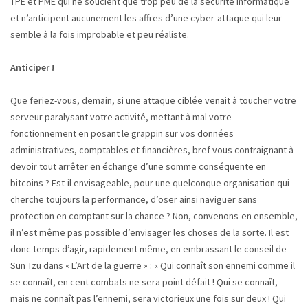
TPE et PME qui ne soucient que trop peu de la sécurité informatique
et n’anticipent aucunement les affres d’une cyber-attaque qui leur
semble à la fois improbable et peu réaliste.
Anticiper !
Que feriez-vous, demain, si une attaque ciblée venait à toucher votre
serveur paralysant votre activité, mettant à mal votre
fonctionnement en posant le grappin sur vos données
administratives, comptables et financières, bref vous contraignant à
devoir tout arrêter en échange d’une somme conséquente en
bitcoins ? Est-il envisageable, pour une quelconque organisation qui
cherche toujours la performance, d’oser ainsi naviguer sans
protection en comptant sur la chance ? Non, convenons-en ensemble,
il n’est même pas possible d’envisager les choses de la sorte. Il est
donc temps d’agir, rapidement même, en embrassant le conseil de
Sun Tzu dans « L’Art de la guerre » : « Qui connaît son ennemi comme il
se connaît, en cent combats ne sera point défait ! Qui se connaît,
mais ne connaît pas l’ennemi, sera victorieux une fois sur deux ! Qui