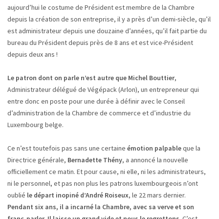
aujourd’hui le costume de Président est membre de la Chambre
depuis la création de son entreprise, il y a près d’un demi-siècle, qu’il
est administrateur depuis une douzaine d’années, qu’il fait partie du
bureau du Président depuis près de 8 ans et est vice-Président
depuis deux ans !
Le patron dont on parle n’est autre que Michel Bouttier
,
Administrateur délégué de Végépack (Arlon), un entrepreneur qui
entre donc en poste pour une durée à définir avec le Conseil
d’administration de la Chambre de commerce et d’industrie du
Luxembourg belge.
Ce n’est toutefois pas sans une certaine
émotion palpable
que la
Directrice générale,
Bernadette Thény
, a annoncé la nouvelle
officiellement ce matin. Et pour cause, ni elle, ni les administrateurs,
ni le personnel, et pas non plus les patrons luxembourgeois n’ont
oublié
le départ inopiné d’André Roiseux
, le 22 mars dernier.
Pendant six ans, il a incarné la Chambre, avec sa verve et son
franc-parler. Il laisse un grand vide et nous le regrettons
. C’est