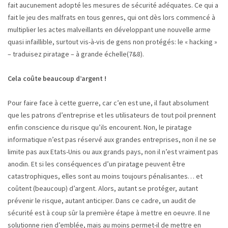
fait aucunement adopté les mesures de sécurité adéquates. Ce qui a
fait le jeu des malfrats en tous genres, qui ont dès lors commencé à
multiplier les actes malveillants en développant une nouvelle arme
quasi infaillible, surtout vis-à-vis de gens non protégés: le « hacking »
– traduisez piratage – à grande échelle(7&8).
Cela coûte beaucoup d’argent !
Pour faire face à cette guerre, car c’en est une, il faut absolument
que les patrons d’entreprise et les utilisateurs de tout poil prennent
enfin conscience du risque qu’ils encourent. Non, le piratage
informatique n’est pas réservé aux grandes entreprises, non il ne se
limite pas aux Etats-Unis ou aux grands pays, non il n’est vraiment pas
anodin. Et si les conséquences d’un piratage peuvent être
catastrophiques, elles sont au moins toujours pénalisantes… et
coûtent (beaucoup) d’argent. Alors, autant se protéger, autant
prévenir le risque, autant anticiper. Dans ce cadre, un audit de
sécurité est à coup sûr la première étape à mettre en oeuvre. Il ne
solutionne rien d’emblée, mais au moins permet-il de mettre en