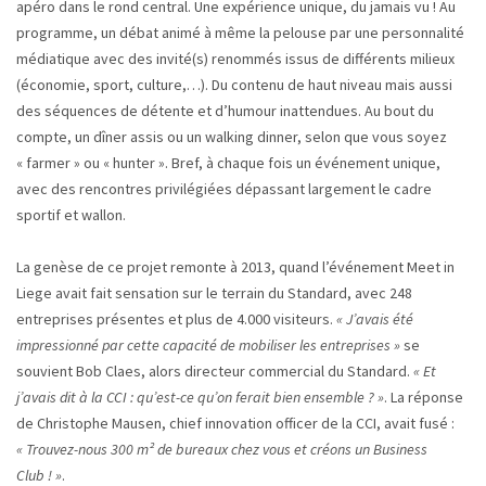
apéro dans le rond central. Une expérience unique, du jamais vu ! Au
programme, un débat animé à même la pelouse par une personnalité
médiatique avec des invité(s) renommés issus de différents milieux
(économie, sport, culture,…). Du contenu de haut niveau mais aussi
des séquences de détente et d’humour inattendues. Au bout du
compte, un dîner assis ou un walking dinner, selon que vous soyez
« farmer » ou « hunter ». Bref, à chaque fois un événement unique,
avec des rencontres privilégiées dépassant largement le cadre
sportif et wallon.
La genèse de ce projet remonte à 2013, quand l’événement Meet in
Liege avait fait sensation sur le terrain du Standard, avec 248
entreprises présentes et plus de 4.000 visiteurs.
« J’avais été
impressionné par cette capacité de mobiliser les entreprises »
se
souvient Bob Claes, alors directeur commercial du Standard.
« Et
j’avais dit à la CCI : qu’est-ce qu’on ferait bien ensemble ? »
. La réponse
de Christophe Mausen, chief innovation officer de la CCI, avait fusé :
« Trouvez-nous 300 m² de bureaux chez vous et créons un Business
Club ! »
.