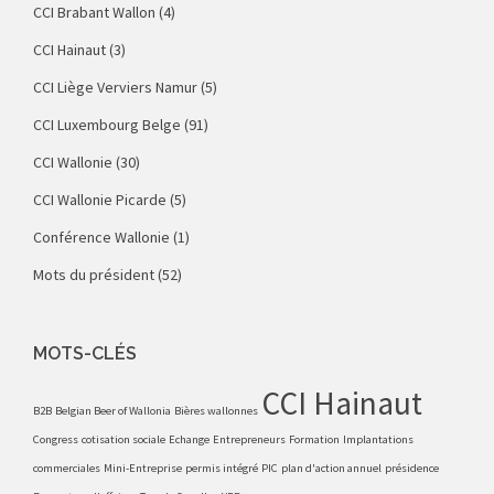
CCI Brabant Wallon
(4)
CCI Hainaut
(3)
CCI Liège Verviers Namur
(5)
CCI Luxembourg Belge
(91)
CCI Wallonie
(30)
CCI Wallonie Picarde
(5)
Conférence Wallonie
(1)
Mots du président
(52)
MOTS-CLÉS
CCI Hainaut
B2B
Belgian Beer of Wallonia
Bières wallonnes
Congress
cotisation sociale
Echange
Entrepreneurs
Formation
Implantations
commerciales
Mini-Entreprise
permis intégré
PIC
plan d'action annuel
présidence