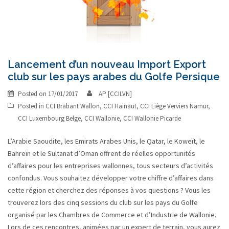
Lancement d’un nouveau Import Export
club sur les pays arabes du Golfe Persique
Posted on
17/01/2017
AP [CCILVN]
Posted in
CCI Brabant Wallon
,
CCI Hainaut
,
CCI Liège Verviers Namur
,
CCI Luxembourg Belge
,
CCI Wallonie
,
CCI Wallonie Picarde
L’Arabie Saoudite, les Emirats Arabes Unis, le Qatar, le Koweït, le
Bahreïn et le Sultanat d’Oman offrent de réelles opportunités
d’affaires pour les entreprises wallonnes, tous secteurs d’activités
confondus. Vous souhaitez développer votre chiffre d’affaires dans
cette région et cherchez des réponses à vos questions ? Vous les
trouverez lors des cinq sessions du club sur les pays du Golfe
organisé par les Chambres de Commerce et d’Industrie de Wallonie.
Lors de ces rencontres, animées par un expert de terrain, vous aurez