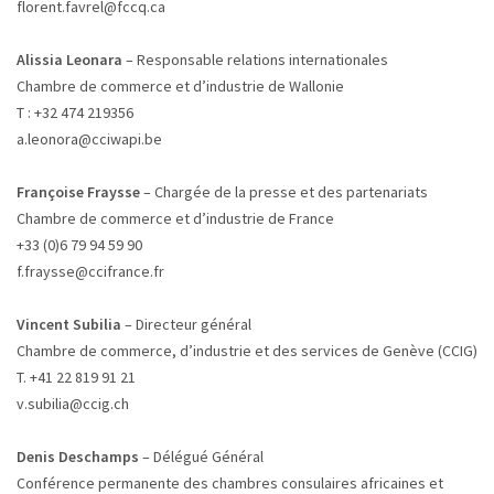
florent.favrel@fccq.ca
Alissia Leonara
– Responsable relations internationales
Chambre de commerce et d’industrie de Wallonie
T : +32 474 219356
a.leonora@cciwapi.be
Françoise Fraysse
– Chargée de la presse et des partenariats
Chambre de commerce et d’industrie de France
+33 (0)6 79 94 59 90
f.fraysse@ccifrance.fr
Vincent Subilia
– Directeur général
Chambre de commerce, d’industrie et des services de Genève (CCIG)
T. +41 22 819 91 21
v.subilia@ccig.ch
Denis Deschamps
– Délégué Général
Conférence permanente des chambres consulaires africaines et