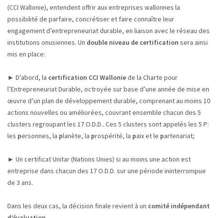
(CCI Wallonie), entendent offrir aux entreprises wallonnes la
possibilité de parfaire, concrétiser et faire connaître leur
engagement d’entrepreneuriat durable, en liaison avec le réseau des
institutions onusiennes. Un
double niveau de certification
sera ainsi
mis en place:
► D’abord, la
certification CCI Wallonie
de la Charte pour
l’Entrepreneuriat Durable, octroyée sur base d’une année de mise en
œuvre d’un plan de développement durable, comprenant au moins 10
actions nouvelles ou améliorées, couvrant ensemble chacun des 5
clusters regroupant les 17 O.D.D.. Ces 5 clusters sont appelés les 5 P:
les
p
ersonnes, la
p
lanète, la
p
rospérité, la
p
aix et le
p
artenariat;
► Un certificat Unitar (Nations Unies) si au moins une action est
entreprise dans chacun des 17 O.D.D. sur une période ininterrompue
de 3 ans.
Dans les deux cas, la décision finale revient à un
comité indépendant
d’évaluation
.