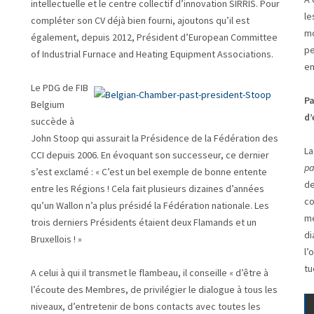
intellectuelle et le centre collectif d’innovation SIRRIS. Pour
le
compléter son CV déjà bien fourni, ajoutons qu’il est
mo
également, depuis 2012, Président d’European Committee
pe
of Industrial Furnace and Heating Equipment Associations.
en
Le PDG de FIB
Pa
Belgium
d’
succède à
John Stoop qui assurait la Présidence de la Fédération des
La
CCI depuis 2006. En évoquant son successeur, ce dernier
pa
s’est exclamé : « C’est un bel exemple de bonne entente
de
entre les Régions ! Cela fait plusieurs dizaines d’années
co
qu’un Wallon n’a plus présidé la Fédération nationale. Les
mé
trois derniers Présidents étaient deux Flamands et un
di
Bruxellois ! »
l’
tu
A celui à qui il transmet le flambeau, il conseille « d’être à
l’écoute des Membres, de privilégier le dialogue à tous les
niveaux, d’entretenir de bons contacts avec toutes les