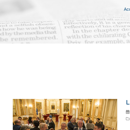
Acc
L