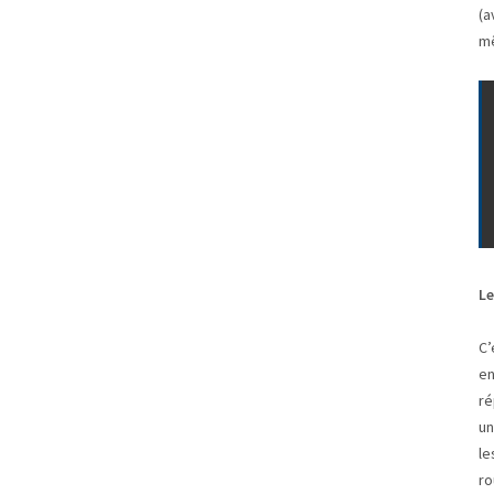
(a
mê
Le
C’
en
ré
un
le
ro