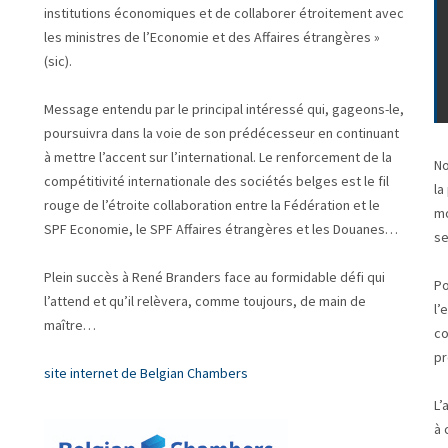
institutions économiques et de collaborer étroitement avec
les ministres de l’Economie et des Affaires étrangères »
(sic).
Message entendu par le principal intéressé qui, gageons-le,
poursuivra dans la voie de son prédécesseur en continuant
à mettre l’accent sur l’international. Le renforcement de la
No
compétitivité internationale des sociétés belges est le fil
la
rouge de l’étroite collaboration entre la Fédération et le
mo
SPF Economie, le SPF Affaires étrangères et les Douanes…
se
Plein succès à René Branders face au formidable défi qui
Po
l’attend et qu’il relèvera, comme toujours, de main de
l’
maître…
co
pr
site internet de Belgian Chambers
L’
à 