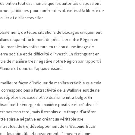
les ont en tout cas montré que les autorités disposaient
armes juridiques pour contrer des atteintes à la liberté de
rculer et d’aller travailler.
obalement, de telles situations de blocages uniquement
llons risquent fortement de pénaliser notre Région en
tournant les investisseurs en raison d’une image de
erre sociale et de difficulté d’investir. En distinguant en
tre de manière très négative notre Région par rapport à
 Flandre et donc en l’appauvrissant.
 meilleure façon d’indiquer de manière crédible que cela
 correspond pas à l’attractivité de la Wallonie est de ne
us répéter ces excès et ce dualisme intra-belge. En
ilisant cette énergie de manière positive et créative: il
est pas trop tard, mais il est plus que temps d’arrêter
tte spirale négative en créant un véritable axe
ntractuel de (re)développement de la Wallonie. Et ce
ec des objectifs et engagements à moyen et long