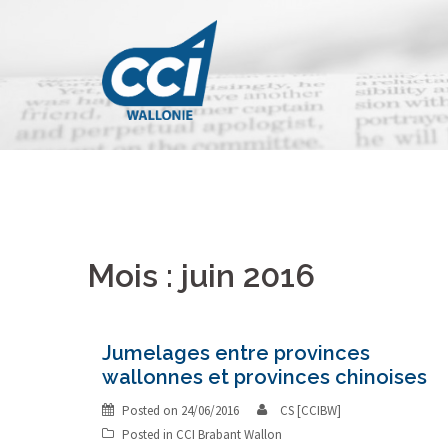
Skip
to
content
Mois : juin 2016
Jumelages entre provinces
wallonnes et provinces chinoises
Posted on
24/06/2016
CS [CCIBW]
Posted in
CCI Brabant Wallon