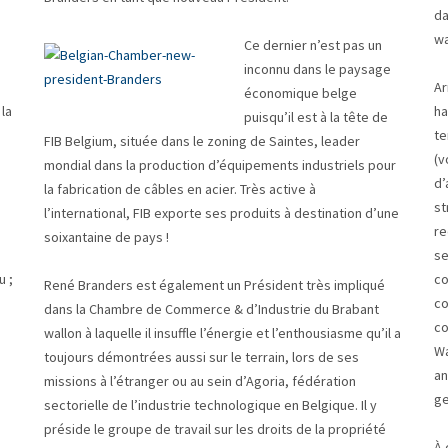
da
wa
Ce dernier n’est pas un
inconnu dans le paysage
Ar
économique belge
la
ha
puisqu’il est à la tête de
te
FIB Belgium, située dans le zoning de Saintes, leader
(v
mondial dans la production d’équipements industriels pour
d’
la fabrication de câbles en acier. Très active à
s
st
l’international, FIB exporte ses produits à destination d’une
re
soixantaine de pays !
se
u ;
co
René Branders est également un Président très impliqué
co
dans la Chambre de Commerce & d’Industrie du Brabant
co
wallon à laquelle il insuffle l’énergie et l’enthousiasme qu’il a
Wa
toujours démontrées aussi sur le terrain, lors de ses
an
missions à l’étranger ou au sein d’Agoria, fédération
ge
sectorielle de l’industrie technologique en Belgique. Il y
préside le groupe de travail sur les droits de la propriété
À 