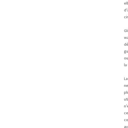
el
d’
ci
Gl
wa
dé
gu
ou
la
La
ne
pl
ut
n’
ce
co
av