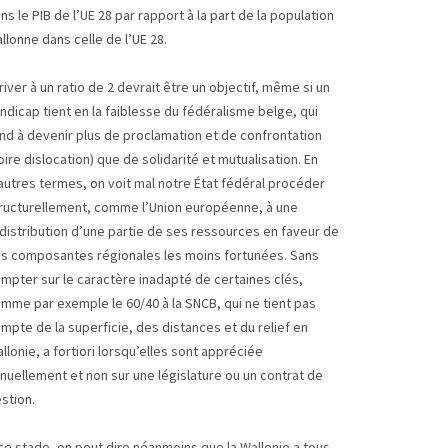
ns le PIB de l’UE 28 par rapport à la part de la population
llonne dans celle de l’UE 28.
river à un ratio de 2 devrait être un objectif, même si un
ndicap tient en la faiblesse du fédéralisme belge, qui
nd à devenir plus de proclamation et de confrontation
oire dislocation) que de solidarité et mutualisation. En
autres termes, on voit mal notre État fédéral procéder
ructurellement, comme l’Union européenne, à une
distribution d’une partie de ses ressources en faveur de
s composantes régionales les moins fortunées. Sans
mpter sur le caractère inadapté de certaines clés,
mme par exemple le 60/40 à la SNCB, qui ne tient pas
mpte de la superficie, des distances et du relief en
llonie, a fortiori lorsqu’elles sont appréciée
nuellement et non sur une législature ou un contrat de
stion.
ce stade, on peut dire néanmoins que la Wallonie a tous