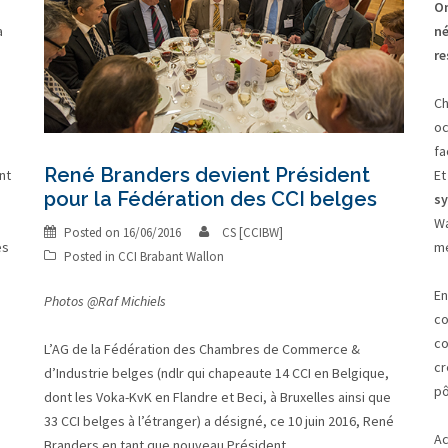
On
a
né
re
Ch
oc
fa
René Branders devient Président
nt
Et
pour la Fédération des CCI belges
sy
Wa
Posted on
16/06/2016
CS [CCIBW]
es
me
Posted in
CCI Brabant Wallon
En
Photos @Raf Michiels
co
co
L’AG de la Fédération des Chambres de Commerce &
cr
d’Industrie belges (ndlr qui chapeaute 14 CCI en Belgique,
pô
dont les Voka-KvK en Flandre et Beci, à Bruxelles ainsi que
33 CCI belges à l’étranger) a désigné, ce 10 juin 2016, René
Ac
Branders en tant que nouveau Président.