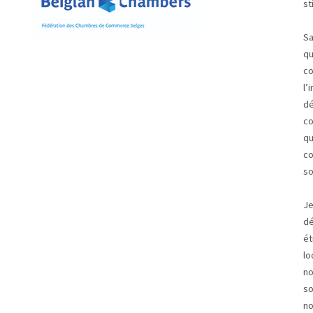
st
Sa
qu
co
l’
dé
co
qu
co
so
Je
dé
ét
lo
no
so
no