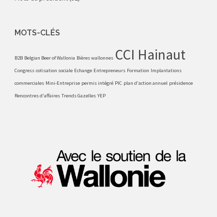
MOTS-CLÉS
CCI Hainaut
B2B
Belgian Beer of Wallonia
Bières wallonnes
Congress
cotisation sociale
Echange
Entrepreneurs
Formation
Implantations
commerciales
Mini-Entreprise
permis intégré
PIC
plan d'action annuel
présidence
Rencontres d'affaires
Trends Gazelles
YEP