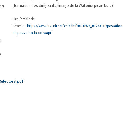
on
(formation des dirigeants, image de la Wallonie picarde….).
Lire l’article de
l’Avenir :
https://www.lavenir.net/cnt/dmf20180923_01230091/passation-
de-pouvoir-a-la-cci-wapi
r
s
electoral.pdf