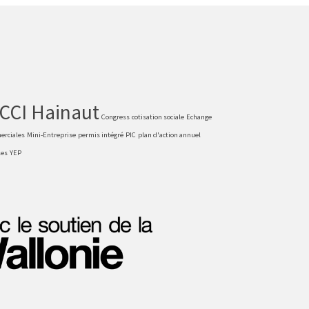
CCI Hainaut
Congress
cotisation sociale
Echange
erciales
Mini-Entreprise
permis intégré
PIC
plan d'action annuel
les
YEP