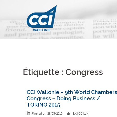
Skip
to
content
Étiquette : Congress
CCI Wallonie – 9th World Chamber
Congress – Doing Business /
TORINO 2015
Posted on
28/05/2015
LK [CCILVN]