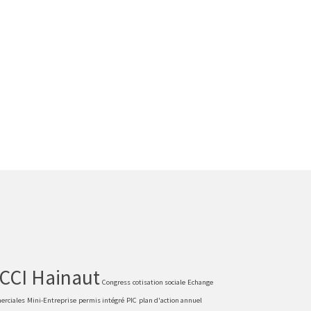
CCI Hainaut
Congress
cotisation sociale
Echange
erciales
Mini-Entreprise
permis intégré
PIC
plan d'action annuel