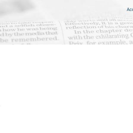
Acc
s