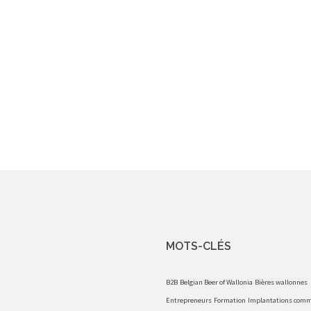
MOTS-CLÉS
B2B
Belgian Beer of Wallonia
Bières wallonnes
Entrepreneurs
Formation
Implantations comm