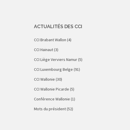
ACTUALITÉS DES CCI
CCI Brabant Wallon
(4)
CCI Hainaut
(3)
CCI Liège Verviers Namur
(5)
CCI Luxembourg Belge
(91)
CCI Wallonie
(30)
CCI Wallonie Picarde
(5)
Conférence Wallonie
(1)
Mots du président
(52)