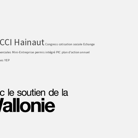
CCI Hainaut
Congress
cotisation sociale
Echange
erciales
Mini-Entreprise
permis intégré
PIC
plan d'action annuel
les
YEP