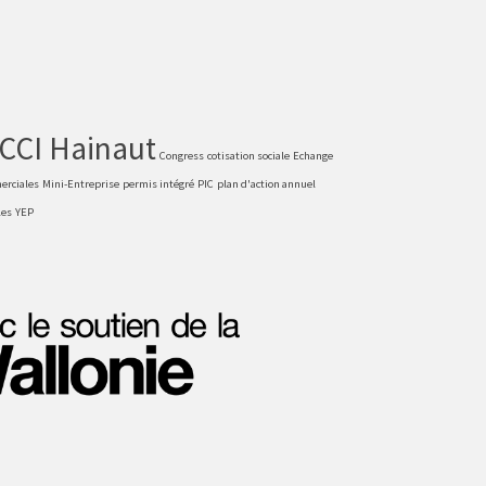
CCI Hainaut
Congress
cotisation sociale
Echange
erciales
Mini-Entreprise
permis intégré
PIC
plan d'action annuel
les
YEP