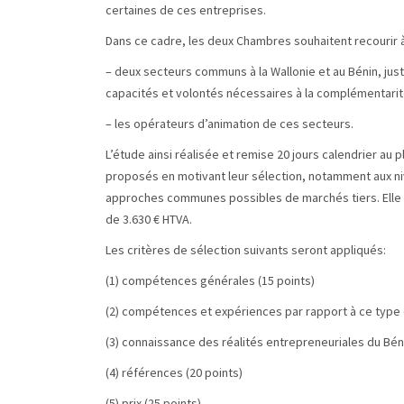
certaines de ces entreprises.
Dans ce cadre, les deux Chambres souhaitent recourir à
– deux secteurs communs à la Wallonie et au Bénin, just
capacités et volontés nécessaires à la complémentarité
– les opérateurs d’animation de ces secteurs.
L’étude ainsi réalisée et remise 20 jours calendrier au p
proposés en motivant leur sélection, notamment aux n
approches communes possibles de marchés tiers. Elle 
de 3.630 € HTVA.
Les critères de sélection suivants seront appliqués:
(1) compétences générales (15 points)
(2) compétences et expériences par rapport à ce type 
(3) connaissance des réalités entrepreneuriales du Bénin
(4) références (20 points)
(5) prix (25 points).