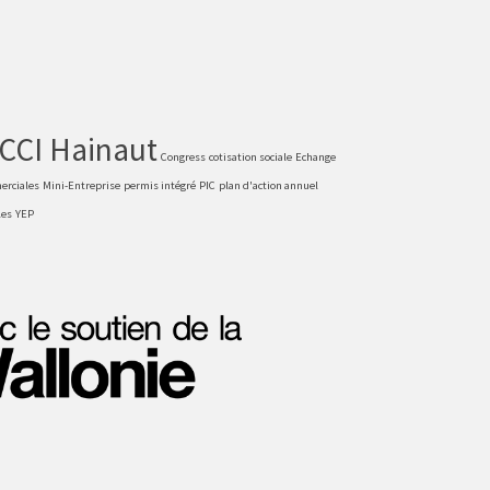
CCI Hainaut
Congress
cotisation sociale
Echange
erciales
Mini-Entreprise
permis intégré
PIC
plan d'action annuel
les
YEP