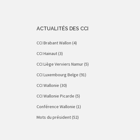
ACTUALITÉS DES CCI
CCI Brabant Wallon
(4)
CCI Hainaut
(3)
CCI Liège Verviers Namur
(5)
CCI Luxembourg Belge
(91)
CCI Wallonie
(30)
CCI Wallonie Picarde
(5)
Conférence Wallonie
(1)
Mots du président
(52)