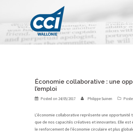
Skip
to
content
Économie collaborative : une op
l’emploi
Posted on
24/05/2017
Philippe Suinen
Poste
L’économie collaborative représente une opportunité t
que de nos capacités créatives et innovantes. Elle est 
le renforcement de l’économie circulaire et plus glob