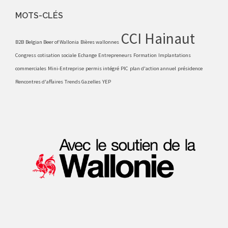
MOTS-CLÉS
CCI Hainaut
B2B
Belgian Beer of Wallonia
Bières wallonnes
Congress
cotisation sociale
Echange
Entrepreneurs
Formation
Implantations
commerciales
Mini-Entreprise
permis intégré
PIC
plan d'action annuel
présidence
Rencontres d'affaires
Trends Gazelles
YEP