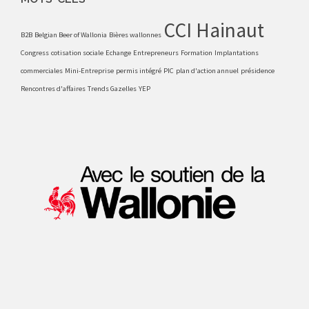
CCI Hainaut
B2B
Belgian Beer of Wallonia
Bières wallonnes
Congress
cotisation sociale
Echange
Entrepreneurs
Formation
Implantations
commerciales
Mini-Entreprise
permis intégré
PIC
plan d'action annuel
présidence
Rencontres d'affaires
Trends Gazelles
YEP