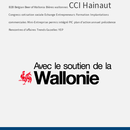
CCI Hainaut
B2B
Belgian Beer of Wallonia
Bières wallonnes
Congress
cotisation sociale
Echange
Entrepreneurs
Formation
Implantations
commerciales
Mini-Entreprise
permis intégré
PIC
plan d'action annuel
présidence
Rencontres d'affaires
Trends Gazelles
YEP