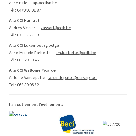
Anne Pirlet –
ap@ccilvn.be
Tél : 0479 98 01 87
A la CCI Hainaut
Audrey Vassart –
vassart@ccih.be
Tél : 071 53 28 73
A la CCI Luxembourg belge
Anne-Michèle Barbette –
am.barbette@ccilb.be
Tél : 061 29 30 45
A la CCI Wallonie Picarde
Antoine Vandeputte –
a.vandeputte@cciwapi.be
Tél : 069 89 06 82
Ils soutiennent l’évènement: