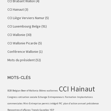
CCI Brabant Wallon
(4)
CCI Hainaut
(3)
CCI Liège Verviers Namur
(5)
CCI Luxembourg Belge
(91)
CCI Wallonie
(30)
CCI Wallonie Picarde
(5)
Conférence Wallonie
(1)
Mots du président
(52)
MOTS-CLÉS
CCI Hainaut
B2B
Belgian Beer of Wallonia
Bières wallonnes
Congress
cotisation sociale
Echange
Entrepreneurs
Formation
Implantations
commerciales
Mini-Entreprise
permis intégré
PIC
plan d'action annuel
présidence
Rencontres d'affaires
Trends Gazelles
YEP