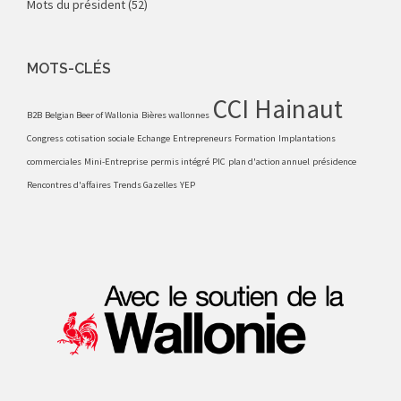
Mots du président
(52)
MOTS-CLÉS
CCI Hainaut
B2B
Belgian Beer of Wallonia
Bières wallonnes
Congress
cotisation sociale
Echange
Entrepreneurs
Formation
Implantations
commerciales
Mini-Entreprise
permis intégré
PIC
plan d'action annuel
présidence
Rencontres d'affaires
Trends Gazelles
YEP