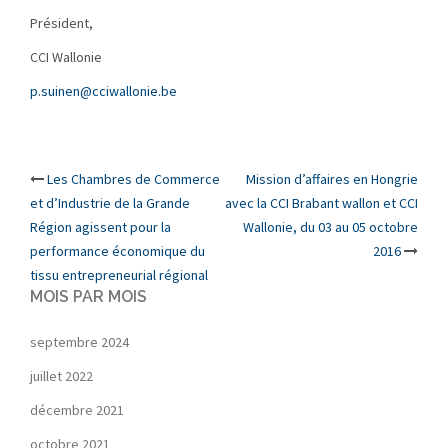
Président,
CCI Wallonie
p.suinen@cciwallonie.be
Post
Les Chambres de Commerce
Mission d’affaires en Hongrie
et d’Industrie de la Grande
avec la CCI Brabant wallon et CCI
navigation
Région agissent pour la
Wallonie, du 03 au 05 octobre
performance économique du
2016
tissu entrepreneurial régional
MOIS PAR MOIS
septembre 2024
juillet 2022
décembre 2021
octobre 2021