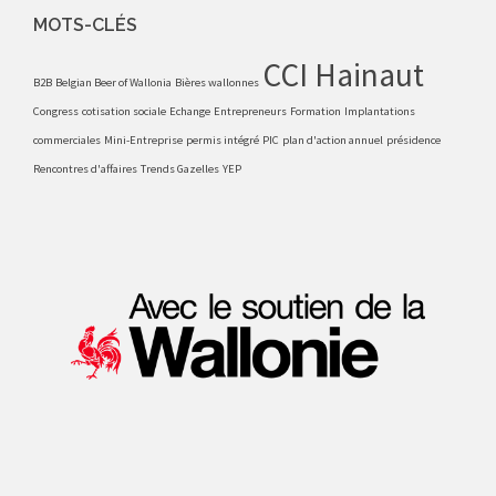
MOTS-CLÉS
CCI Hainaut
B2B
Belgian Beer of Wallonia
Bières wallonnes
Congress
cotisation sociale
Echange
Entrepreneurs
Formation
Implantations
commerciales
Mini-Entreprise
permis intégré
PIC
plan d'action annuel
présidence
Rencontres d'affaires
Trends Gazelles
YEP