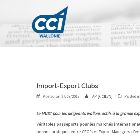
Skip
to
content
Import-Export Clubs
Posted on
27/03/2017
AP [CCILVN]
Posted i
Le MUST pour les dirigeants wallons actifs à la grande exp
Véritables
passeports pour les marchés internationa
bonnes pratiques entre CEO’s et Export Managers d’ent