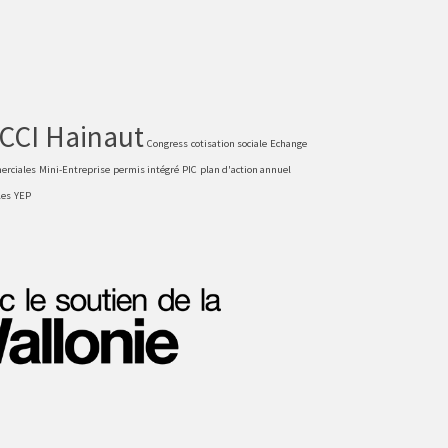
CCI Hainaut
Congress
cotisation sociale
Echange
erciales
Mini-Entreprise
permis intégré
PIC
plan d'action annuel
les
YEP