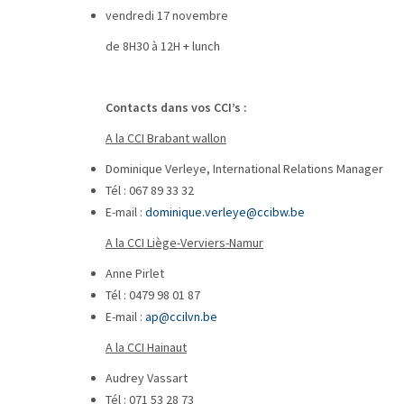
vendredi 17 novembre
de 8H30 à 12H + lunch
Contacts dans vos CCI’s :
A la CCI Brabant wallon
Dominique Verleye, International Relations Manager
Tél : 067 89 33 32
E-mail :
dominique.verleye@ccibw.be
A la CCI Liège-Verviers-Namur
Anne Pirlet
Tél : 0479 98 01 87
E-mail :
ap@ccilvn.be
A la CCI Hainaut
Audrey Vassart
Tél : 071 53 28 73