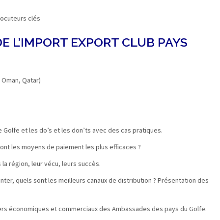
locuteurs clés
DE L’IMPORT EXPORT CLUB PAYS
, Oman, Qatar)
le Golfe et les do’s et les don’ts avec des cas pratiques.
nt les moyens de paiement les plus efficaces ?
a région, leur vécu, leurs succès.
er, quels sont les meilleurs canaux de distribution ? Présentation des
lers économiques et commerciaux des Ambassades des pays du Golfe.