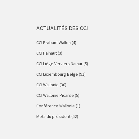
ACTUALITÉS DES CCI
CCI Brabant Wallon
(4)
CCI Hainaut
(3)
CCI Liège Verviers Namur
(5)
CCI Luxembourg Belge
(91)
CCI Wallonie
(30)
CCI Wallonie Picarde
(5)
Conférence Wallonie
(1)
Mots du président
(52)