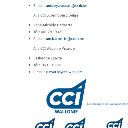
E-mail :
audrey.vassart@ccih.be
A la CCI Luxembourg belge
Anne-Michèle Barbette
Tél : 061 29 30 45
E-mail :
am.barbette@ccilb.be
A la CCI Wallonie Picarde
Catherine Esarte
Tél : 069 89 06 80
E-mail :
c.esarte@cciwapi.be