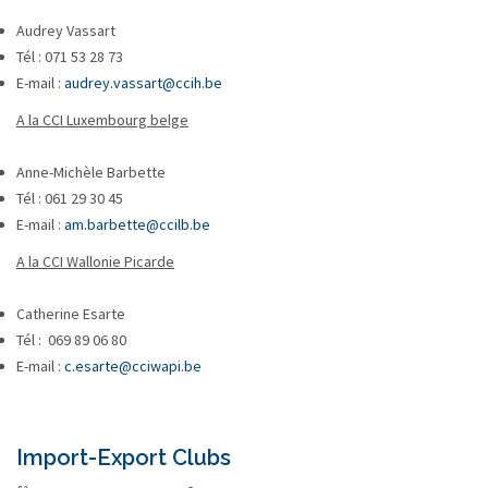
Audrey Vassart
Tél : 071 53 28 73
E-mail :
audrey.vassart@ccih.be
A la CCI Luxembourg belge
Anne-Michèle Barbette
Tél : 061 29 30 45
E-mail :
am.barbette@ccilb.be
A la CCI Wallonie Picarde
Catherine Esarte
Tél : 069 89 06 80
E-mail :
c.esarte@cciwapi.be
Import-Export Clubs