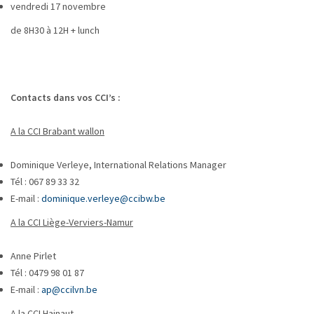
vendredi 17 novembre
de 8H30 à 12H + lunch
Contacts dans vos CCI’s :
A la CCI Brabant wallon
Dominique Verleye, International Relations Manager
Tél : 067 89 33 32
E-mail :
dominique.verleye@ccibw.be
A la CCI Liège-Verviers-Namur
Anne Pirlet
Tél : 0479 98 01 87
E-mail :
ap@ccilvn.be
A la CCI Hainaut