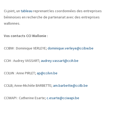
Ci-joint, un
tableau
reprenant les coordonnées des entreprises
béninoises en recherche de partenariat avec des entreprises
wallonnes.
Vos contacts CCI Wallonie :
CCIBW : Dominique VERLEYE;
dominique.verleye@ccibw.be
CCIH : Audrey VASSART;
audrey.vassart@ccih.be
CCILVN : Anne PIRLET;
ap@ccilvn.be
CCILB; Anne-Michèle BARBETTE;
am.barbette@ccilb.be
CCIWAPI : Catherine Esarte;
c.esarte@cciwapi.be