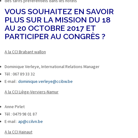
des tarifs préférentiels dans les hôtels
VOUS SOUHAITEZ EN SAVOIR
PLUS SUR LA MISSION DU 18
AU 20 OCTOBRE 2017 ET
PARTICIPER AU CONGRÈS ?
A la CCI Brabant wallon
Dominique Verleye, International Relations Manager
Tél : 067 89 33 32
E-mail :
dominique.verleye@ccibw.be
A la CCI Liège-Verviers-Namur
Anne Pirlet
Tél : 0479 98 01 87
E-mail :
ap@ccilvn.be
A la CCI Hainaut