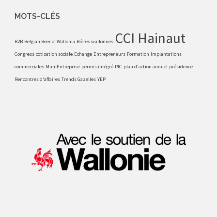
MOTS-CLÉS
CCI Hainaut
B2B
Belgian Beer of Wallonia
Bières wallonnes
Congress
cotisation sociale
Echange
Entrepreneurs
Formation
Implantations
commerciales
Mini-Entreprise
permis intégré
PIC
plan d'action annuel
présidence
Rencontres d'affaires
Trends Gazelles
YEP