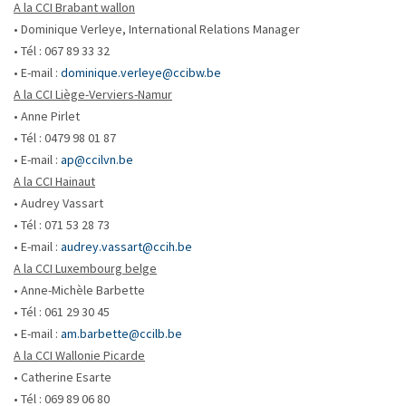
A la CCI Brabant wallon
• Dominique Verleye, International Relations Manager
• Tél : 067 89 33 32
• E-mail :
dominique.verleye@ccibw.be
A la CCI Liège-Verviers-Namur
• Anne Pirlet
• Tél : 0479 98 01 87
• E-mail :
ap@ccilvn.be
A la CCI Hainaut
• Audrey Vassart
• Tél : 071 53 28 73
• E-mail :
audrey.vassart@ccih.be
A la CCI Luxembourg belge
• Anne-Michèle Barbette
• Tél : 061 29 30 45
• E-mail :
am.barbette@ccilb.be
A la CCI Wallonie Picarde
• Catherine Esarte
• Tél : 069 89 06 80