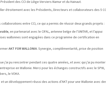
 Président des CCI de Liège-Verviers-Namur et du Hainaut.
ailler étroitement avec les Présidents, Directeurs et collaborateurs des 5 CC
collaborations entre CCI, ce qui a permis de réussir deux grands projets :
urable
, en partenariat avec le CIFAL, antenne belge de l’UNITAR, et l’appui
rises wallonnes sont engagées dans ce programme de certification en
former
AKT FOR WALLONIA
. Synergie, complémentarité, prise de position
e j’ai pu rencontrer pendant ces quatre années, et avec qui j’ai pu monter
d’entreprise en Wallonie. Merci pour les échanges constructifs avec le SPW,
bers, le VOKA.
és et un développement réussi des actions d’AKT pour une Wallonie avec de