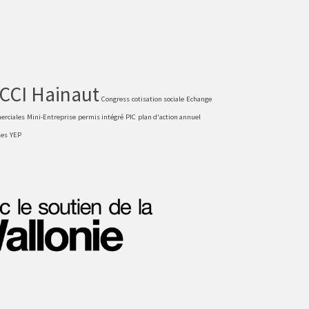
CCI Hainaut
Congress
cotisation sociale
Echange
erciales
Mini-Entreprise
permis intégré
PIC
plan d'action annuel
les
YEP