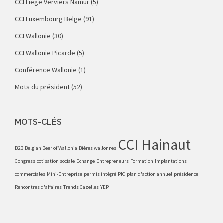
CCI Liège Verviers Namur
(5)
CCI Luxembourg Belge
(91)
CCI Wallonie
(30)
CCI Wallonie Picarde
(5)
Conférence Wallonie
(1)
Mots du président
(52)
MOTS-CLÉS
CCI Hainaut
B2B
Belgian Beer of Wallonia
Bières wallonnes
Congress
cotisation sociale
Echange
Entrepreneurs
Formation
Implantations
commerciales
Mini-Entreprise
permis intégré
PIC
plan d'action annuel
présidence
Rencontres d'affaires
Trends Gazelles
YEP