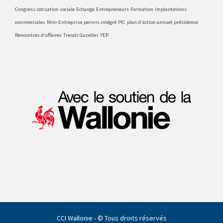
Congress
cotisation sociale
Echange
Entrepreneurs
Formation
Implantations
commerciales
Mini-Entreprise
permis intégré
PIC
plan d'action annuel
présidence
Rencontres d'affaires
Trends Gazelles
YEP
CCI Wallonie - © Tous droits réservés