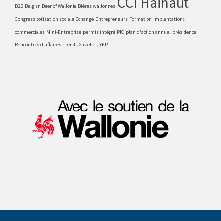
CCI Hainaut
B2B
Belgian Beer of Wallonia
Bières wallonnes
Congress
cotisation sociale
Echange
Entrepreneurs
Formation
Implantations
commerciales
Mini-Entreprise
permis intégré
PIC
plan d'action annuel
présidence
Rencontres d'affaires
Trends Gazelles
YEP