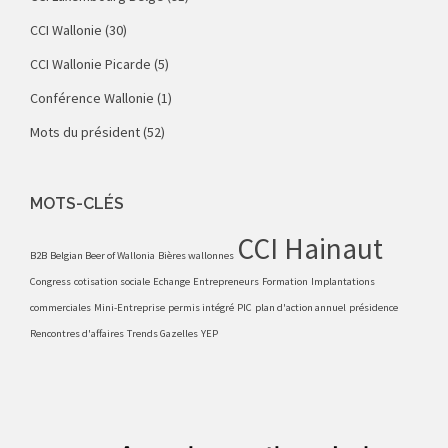
CCI Wallonie
(30)
CCI Wallonie Picarde
(5)
Conférence Wallonie
(1)
Mots du président
(52)
MOTS-CLÉS
CCI Hainaut
B2B
Belgian Beer of Wallonia
Bières wallonnes
Congress
cotisation sociale
Echange
Entrepreneurs
Formation
Implantations
commerciales
Mini-Entreprise
permis intégré
PIC
plan d'action annuel
présidence
Rencontres d'affaires
Trends Gazelles
YEP