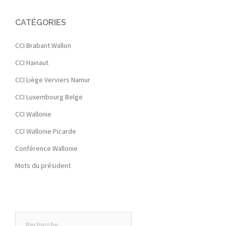
CATÉGORIES
CCI Brabant Wallon
CCI Hainaut
CCI Liège Verviers Namur
CCI Luxembourg Belge
CCI Wallonie
CCI Wallonie Picarde
Conférence Wallonie
Mots du président
Rechercher :