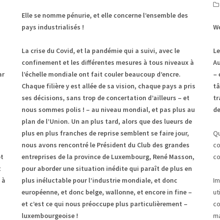
Elle se nomme pénurie, et elle concerne l’ensemble des
pays industrialisés !
We
La crise du Covid, et la pandémie qui a suivi, avec le
Le
confinement et les différentes mesures à tous niveaux à
Au
ar
l’échelle mondiale ont fait couler beaucoup d’encre.
– 
Chaque filière y est allée de sa vision, chaque pays a pris
tâ
ses décisions, sans trop de concertation d’ailleurs – et
tr
nous sommes polis ! – au niveau mondial, et pas plus au
de
plan de l’Union. Un an plus tard, alors que des lueurs de
plus en plus franches de reprise semblent se faire jour,
Qu
nous avons rencontré le Président du Club des grandes
co
ôt
entreprises de la province de Luxembourg, René Masson,
c
t
pour aborder une situation inédite qui paraît de plus en
 à
plus inéluctable pour l’industrie mondiale, et donc
Im
européenne, et donc belge, wallonne, et encore in fine –
ut
et c’est ce qui nous préoccupe plus particulièrement –
co
luxembourgeoise !
ma