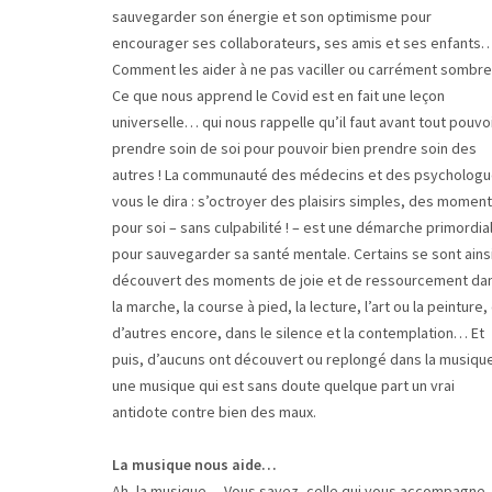
sauvegarder son énergie et son optimisme pour
encourager ses collaborateurs, ses amis et ses enfants
Comment les aider à ne pas vaciller ou carrément sombre
Ce que nous apprend le Covid est en fait une leçon
universelle… qui nous rappelle qu’il faut avant tout pouvo
prendre soin de soi pour pouvoir bien prendre soin des
autres ! La communauté des médecins et des psycholog
vous le dira : s’octroyer des plaisirs simples, des momen
pour soi – sans culpabilité ! – est une démarche primordia
pour sauvegarder sa santé mentale. Certains se sont ains
découvert des moments de joie et de ressourcement da
la marche, la course à pied, la lecture, l’art ou la peinture,
d’autres encore, dans le silence et la contemplation… Et
puis, d’aucuns ont découvert ou replongé dans la musiqu
une musique qui est sans doute quelque part un vrai
antidote contre bien des maux.
La musique nous aide…
Ah, la musique… Vous savez, celle qui vous accompagne