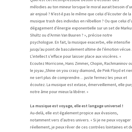
mélodies au ton mineur lorsque le moral aurait besoin d’u
air enjoué ? N’est-il pas le même que celui d’écouter de la
musique trash des individus en rébellion ? Ou que celui d’
dégagement d’énergie exponentielle sur un set de Marku
Shultz ou d’Armin Van Buuren ? », précise notre
psychologue. En fait, la musique exacerbe, elle intensifie
jusqu’au point de basculement ultime de l’émotion vécue.
L’intellect s’efface pour laisser place aux viscères. «
Ecoutez Morricone, Hans Zimmer, Chopin, Rachmaninov o
le joyau ,Shine on you crasy diamond, de Pink Floyd et rie
ne sert plus de comprendre… juste fermez les yeux et
écoutez. La musique est extase, émerveillement, elle pu
notre âme pour mieux la libérer. »
La musique est voyage, elle est langage universel !
Au-delà, elle est également propice aux évasions,
notamment vers d’autres univers. « Si je ne peux voyager
réellement, je peux rêver de ces contrées lointaines et d