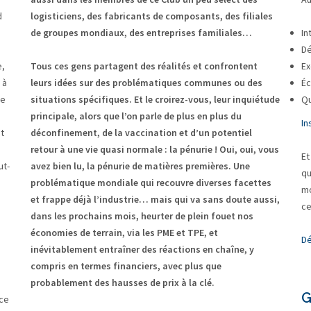
d
logisticiens, des fabricants de composants, des filiales
de groupes mondiaux, des entreprises familiales…
In
Dé
e,
Tous ces gens partagent des réalités et confrontent
Ex
 à
leurs idées sur des problématiques communes ou des
Éc
me
situations spécifiques. Et le croirez-vous, leur inquiétude
Qu
principale, alors que l’on parle de plus en plus du
In
t
déconfinement, de la vaccination et d’un potentiel
retour à une vie quasi normale : la pénurie ! Oui, oui, vous
Et
ut-
avez bien lu, la pénurie de matières premières. Une
qu
problématique mondiale qui recouvre diverses facettes
mo
et frappe déjà l’industrie… mais qui va sans doute aussi,
ce
dans les prochains mois, heurter de plein fouet nos
économies de terrain, via les PME et TPE, et
Dé
inévitablement entraîner des réactions en chaîne, y
compris en termes financiers, avec plus que
d
probablement des hausses de prix à la clé.
G
nce