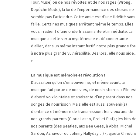
Tour, Muse) ou de nos révoltes et de nos rages (Wrong,
Depêche Mode), la loi de l’impermanence des choses ne
semble pas l’atteindre. Cette amie est d’une fidélité sans
faille. Certaines musiques arrêtent même le temps. Elles
vous irradient d’une onde frissonnante et immédiate. La
musique a cette vertu mystérieuse et déconcertante
d’allier, dans un même instant furtif, notre plus grande fo
à notre plus grande vulnérabilité. Dès lors, elle nous aid
»
La musique est mémoire et révolution !
D’aussi loin qu’on s’en souvienne, et même avant, la
musique fait partie de nos vies, de nos histoires. « Elle es
d’abord voix lointaine et apaisante d’un parent dans nos
songes de nourrisson. Mais elle est aussi souvenir(s)
d’enfance et mémoire de transmission : les vieux airs de
nos grands-parents (Gloria Lasso, Brel et Piaf) ; les hits d
nos parents (des Beatles, aux Bee Gees, à Abba, Michel
Sardou, Aznavour ou Johnny Hallyday…) », ajoute Christin