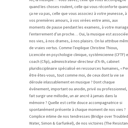
quand les choses roulent, celle qui vous réconforte quan
ça ne va pas, celle que vous associez à votre jeunesse, à
vos premières amours, à vos virées entre amis, aux
moments de pause pendant les examens, à votre mariag
l’enterrement d’un proche… Oui, la musique est associée
nos vies, à nos drames, à nos plaisirs. On lui attribue mê
de vraies vertus. Comme l’explique Christine Thioux,
Licenciée en psychologie clinique, systémicienne (CFTF) e
coach (Cfip), administrateur-directeur d’A-th, cabinet
pluridisciplinaire spécialisé en ressources humaines, « Pe
être êtes-vous, tout comme moi, de ceux dont la vie se
déroule inlassablement en musique ? Dont chaque
événement, important ou anodin, privé ou professionnel,
fait surgir une mélodie, un air ancré à jamais dans la
mémoire ? Quelle est cette douce accompagnatrice si
spontanément présente à chaque moment de nos vies ?
Complice intime de nos tendresses (Bridge over Trouble
Water, Simon & Garfunkel), de nos victoires (The Resista