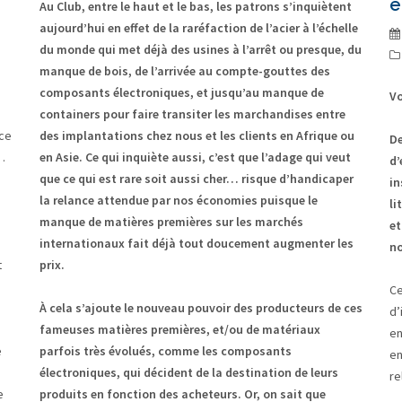
e
Au Club, entre le haut et le bas, les patrons s’inquiètent
aujourd’hui en effet de la raréfaction de l’acier à l’échelle
du monde qui met déjà des usines à l’arrêt ou presque, du
manque de bois, de l’arrivée au compte-gouttes des
composants électroniques, et jusqu’au manque de
Vo
containers pour faire transiter les marchandises entre
rce
des implantations chez nous et les clients en Afrique ou
De
e…
en Asie. Ce qui inquiète aussi, c’est que l’adage qui veut
d’
que ce qui est rare soit aussi cher… risque d’handicaper
in
la relance attendue par nos économies puisque le
li
manque de matières premières sur les marchés
et
internationaux fait déjà tout doucement augmenter les
no
t
prix.
Ce
À cela s’ajoute le nouveau pouvoir des producteurs de ces
d’
fameuses matières premières, et/ou de matériaux
en
e
parfois très évolués, comme les composants
en
électroniques, qui décident de la destination de leurs
re
e
produits en fonction des acheteurs. Or, on sait que