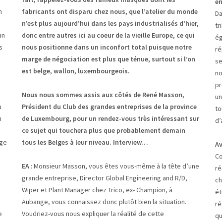
en
n
fabricants ont disparu chez nous, que l’atelier du monde
Da
n’est plus aujourd’hui dans les pays industrialisés d’hier,
tr
un
donc entre autres ici au coeur de la vieille Europe, ce qui
ég
s
nous positionne dans un inconfort total puisque notre
ré
marge de négociation est plus que ténue, surtout si l’on
se
est belge, wallon, luxembourgeois.
no
pr
Nous nous sommes assis aux côtés de René Masson,
un
u
Président du Club des grandes entreprises de la province
to
n
de Luxembourg, pour un rendez-vous très intéressant sur
d’
ce sujet qui touchera plus que probablement demain
rge
tous les Belges à leur niveau. Interview…
Av
Co
EA
: Monsieur Masson, vous êtes vous-même à la tête d’une
ré
grande entreprise, Director Global Engineering and R/D,
ch
Wiper et Plant Manager chez Trico, ex- Champion, à
ét
Aubange, vous connaissez donc plutôt bien la situation.
ré
e
Voudriez-vous nous expliquer la réalité de cette
qu