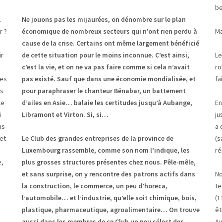
be
…
Ne jouons pas les mijaurées, on dénombre sur le plan
r ?
économique de nombreux secteurs qui n’ont rien perdu à
Ma
cause de la crise. Certains ont même largement bénéficié
ir
de cette situation pour le moins inconnue. C’est ainsi,
Le
c’est la vie, et on ne va pas faire comme si cela n’avait
ro
ues
pas existé. Sauf que dans une économie mondialisée, et
fa
ts
pour paraphraser le chanteur Bénabar, un battement
le
d’ailes en Asie… balaie les certitudes jusqu’à Aubange,
En
i
Libramont et Virton. Si, si…
ju
ns
a 
 et
Le Club des grandes entreprises de la province de
(s
Luxembourg rassemble, comme son nom l’indique, les
ré
e,
plus grosses structures présentes chez nous. Pêle-mêle,
et sans surprise, on y rencontre des patrons actifs dans
No
la construction, le commerce, un peu d’horeca,
te
l’automobile… et l’industrie, qu’elle soit chimique, bois,
(1
plastique, pharmaceutique, agroalimentaire… On trouve
êt
aussi dans les membres de ce Club un peu sélect des
Au