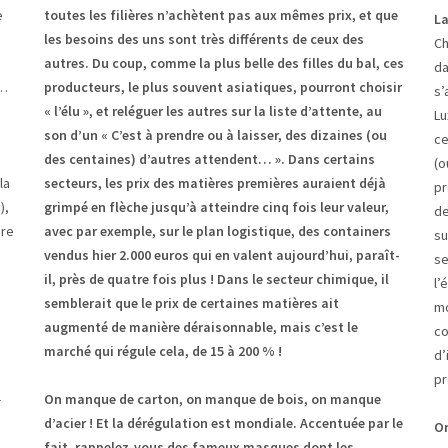
e
toutes les filières n’achètent pas aux mêmes prix, et que
La
les besoins des uns sont très différents de ceux des
Ch
autres. Du coup, comme la plus belle des filles du bal, ces
da
e…
producteurs, le plus souvent asiatiques, pourront choisir
s’
« l’élu », et reléguer les autres sur la liste d’attente, au
Lu
son d’un « C’est à prendre ou à laisser, des dizaines (ou
ce
des centaines) d’autres attendent… ». Dans certains
(o
la
secteurs, les prix des matières premières auraient déjà
pr
),
grimpé en flèche jusqu’à atteindre cinq fois leur valeur,
de
ire
avec par exemple, sur le plan logistique, des containers
su
vendus hier 2.000 euros qui en valent aujourd’hui, paraît-
se
il, près de quatre fois plus ! Dans le secteur chimique, il
l’
semblerait que le prix de certaines matières ait
mo
augmenté de manière déraisonnable, mais c’est le
co
marché qui régule cela, de 15 à 200 % !
d’
pr
-
On manque de carton, on manque de bois, on manque
d’acier ! Et la dérégulation est mondiale. Accentuée par le
On
fait, rappelez-vous des fameux masques dont les