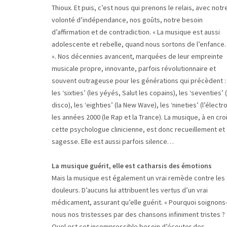
Thioux. Et puis, c’est nous qui prenons le relais, avec notr
volonté d’indépendance, nos goûts, notre besoin
d’affirmation et de contradiction. « La musique est aussi
adolescente et rebelle, quand nous sortons de l’enfanc
». Nos décennies avancent, marquées de leur empreinte
musicale propre, innovante, parfois révolutionnaire et
souvent outrageuse pour les générations qui précèdent :
les ‘sixties’ (les yéyés, Salut les copains), les ‘seventies’ (
disco), les ‘eighties’ (la New Wave), les ‘nineties’ (l’électro
les années 2000 (le Rap et la Trance). La musique, à en cro
cette psychologue clinicienne, est donc recueillement et
sagesse. Elle est aussi parfois silence…
La musique guérit, elle est catharsis des émotions
Mais la musique est également un vrai remède contre les
douleurs. D’aucuns lui attribuent les vertus d’un vrai
médicament, assurant qu’elle guérit. « Pourquoi soignons
nous nos tristesses par des chansons infiniment tristes ?
Quel est cet incompressible besoin d’écouter des