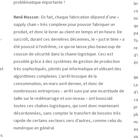
problématique importante ?
le
co
René Masson
: En fait, chaque fabrication dépend d’une «
in
supply chain » très complexe pour pouvoir fabriquer un
qu
produit, et donc le livrer au client en temps et en heure. De
pa
z-
surcroît, durant ces dernières décennies, le « just in time » a
To
e
été poussé à l’extrême, ce qui ne laisse plus beaucoup de
re
coussin de sécurité dans la chaine logistique. Ceci est
d’
possible grâce à des systèmes de gestion de production
êt
et
très sophistiqués, pilotés par informatique et utilisant des
algorithmes complexes. L’arrêt brusque de la
Un
consommation, en mars-avril dernier, et donc de
La
nombreuses entreprises – arrêt suivi par une incertitude de
d’
taille sur le redémarrage et son niveau – ont bousculé
ca
toutes ces chaînes logistiques, qui sont donc maintenant
pr
désordonnées, sans compter le transfert de besoins très
pl
rapide de certains secteurs vers d’autres, comme celui du
ma
r
numérique en général.
ex
es
sp