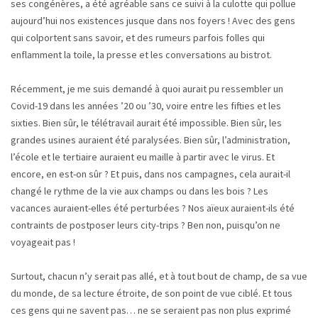
ses congénères, a été agréable sans ce suivi à la culotte qui pollue
aujourd’hui nos existences jusque dans nos foyers ! Avec des gens
qui colportent sans savoir, et des rumeurs parfois folles qui
enflamment la toile, la presse et les conversations au bistrot.
Récemment, je me suis demandé à quoi aurait pu ressembler un
Covid-19 dans les années ’20 ou ’30, voire entre les fifties et les
sixties. Bien sûr, le télétravail aurait été impossible. Bien sûr, les
grandes usines auraient été paralysées. Bien sûr, l’administration,
l’école et le tertiaire auraient eu maille à partir avec le virus. Et
encore, en est-on sûr ? Et puis, dans nos campagnes, cela aurait-il
changé le rythme de la vie aux champs ou dans les bois ? Les
vacances auraient-elles été perturbées ? Nos aïeux auraient-ils été
contraints de postposer leurs city-trips ? Ben non, puisqu’on ne
voyageait pas !
Surtout, chacun n’y serait pas allé, et à tout bout de champ, de sa vue
du monde, de sa lecture étroite, de son point de vue ciblé. Et tous
ces gens qui ne savent pas… ne se seraient pas non plus exprimé