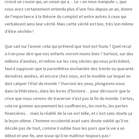
croisé un cousin qui, un voisin qui a… Le « on nous manipule », que
vous avez certainement entendu plus d’une fois depuis un an, donne
de l’importance à la théorie du complot et entre autres à ceux qui
verbalisent ainsi leur vérité. Mais cette vérité est loin, très loin même
d’être vérifiée !
Que sait sur l’avenir celui qui prétend que tout est foutu ? Quel recul
a-t-on pour dire que nos enfants vivront moins bien ? Surtout, sur des
millions d’années, et même sur les cinq siècles qui nous précèdent,
faut-il supposer que la parenthèse enchantée des trente ou quarante
dernières années, et encore chez nous, est le modèle sur lequel on
doit calquer l’état du monde ? Ouvrons les yeux, plongeons-nous
dans la littérature, dans les livres d’histoire… pour découvrir que la
crise que nous venons de traverser n’est pas la fin du monde. Certes,
cela ne gomme aucunement les souffrances, les morts, les pertes
financières… mais la réalité de la vie est telle, et c’est sans doute ça
la leçon ultime. L’homme occidental avait sans doute oublié qu’il ne
décide pas de tout, comme il oublie tous les jours que la vie a un
début et une fin, une issue qu’il ne maîtrise toujours pas !