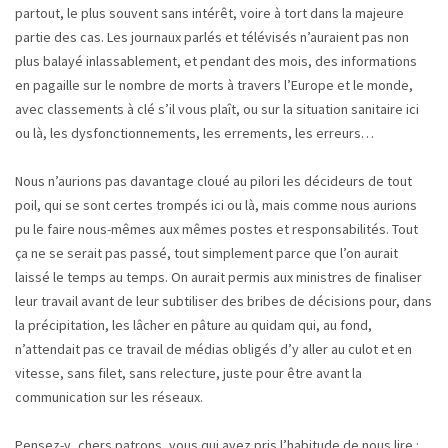
partout, le plus souvent sans intérêt, voire à tort dans la majeure
partie des cas. Les journaux parlés et télévisés n’auraient pas non
plus balayé inlassablement, et pendant des mois, des informations
en pagaille sur le nombre de morts à travers l’Europe et le monde,
avec classements à clé s’il vous plaît, ou sur la situation sanitaire ici
ou là, les dysfonctionnements, les errements, les erreurs…
Nous n’aurions pas davantage cloué au pilori les décideurs de tout
poil, qui se sont certes trompés ici ou là, mais comme nous aurions
pu le faire nous-mêmes aux mêmes postes et responsabilités. Tout
ça ne se serait pas passé, tout simplement parce que l’on aurait
laissé le temps au temps. On aurait permis aux ministres de finaliser
leur travail avant de leur subtiliser des bribes de décisions pour, dans
la précipitation, les lâcher en pâture au quidam qui, au fond,
n’attendait pas ce travail de médias obligés d’y aller au culot et en
vitesse, sans filet, sans relecture, juste pour être avant la
communication sur les réseaux.
Pensez-y, chers patrons, vous qui avez pris l’habitude de nous lire :