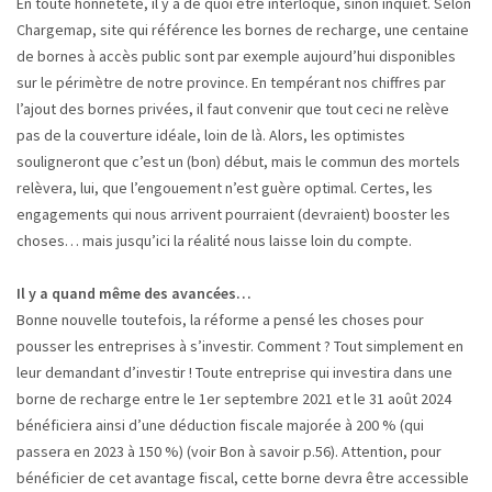
En toute honnêteté, il y a de quoi être interloqué, sinon inquiet. Selon
Chargemap, site qui référence les bornes de recharge, une centaine
de bornes à accès public sont par exemple aujourd’hui disponibles
sur le périmètre de notre province. En tempérant nos chiffres par
l’ajout des bornes privées, il faut convenir que tout ceci ne relève
pas de la couverture idéale, loin de là. Alors, les optimistes
souligneront que c’est un (bon) début, mais le commun des mortels
relèvera, lui, que l’engouement n’est guère optimal. Certes, les
engagements qui nous arrivent pourraient (devraient) booster les
choses… mais jusqu’ici la réalité nous laisse loin du compte.
Il y a quand même des avancées…
Bonne nouvelle toutefois, la réforme a pensé les choses pour
pousser les entreprises à s’investir. Comment ? Tout simplement en
leur demandant d’investir ! Toute entreprise qui investira dans une
borne de recharge entre le 1er septembre 2021 et le 31 août 2024
bénéficiera ainsi d’une déduction fiscale majorée à 200 % (qui
passera en 2023 à 150 %) (voir Bon à savoir p.56). Attention, pour
bénéficier de cet avantage fiscal, cette borne devra être accessible