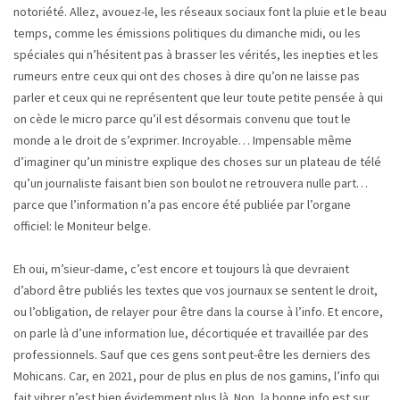
notoriété. Allez, avouez-le, les réseaux sociaux font la pluie et le beau
temps, comme les émissions politiques du dimanche midi, ou les
spéciales qui n’hésitent pas à brasser les vérités, les inepties et les
rumeurs entre ceux qui ont des choses à dire qu’on ne laisse pas
parler et ceux qui ne représentent que leur toute petite pensée à qui
on cède le micro parce qu’il est désormais convenu que tout le
monde a le droit de s’exprimer. Incroyable… Impensable même
d’imaginer qu’un ministre explique des choses sur un plateau de télé
qu’un journaliste faisant bien son boulot ne retrouvera nulle part…
parce que l’information n’a pas encore été publiée par l’organe
officiel: le Moniteur belge.
Eh oui, m’sieur-dame, c’est encore et toujours là que devraient
d’abord être publiés les textes que vos journaux se sentent le droit,
ou l’obligation, de relayer pour être dans la course à l’info. Et encore,
on parle là d’une information lue, décortiquée et travaillée par des
professionnels. Sauf que ces gens sont peut-être les derniers des
Mohicans. Car, en 2021, pour de plus en plus de nos gamins, l’info qui
fait vibrer n’est bien évidemment plus là. Non, la bonne info est sur