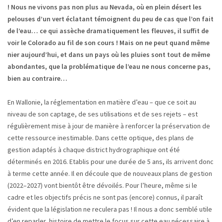
! Nous ne vivons pas non plus au Nevada, où en plein désert les
pelouses d’un vert éclatant témoignent du peu de cas que l’on fait
de l’eau… ce qui assèche dramatiquement les fleuves, il suffit de
voir le Colorado au fil de son cours ! Mais on ne peut quand même
nier aujourd’hui, et dans un pays où les pluies sont tout de même
abondantes, que la problématique de l’eau ne nous concerne pas,
bien au contraire…
En Wallonie, la réglementation en matière d’eau – que ce soit au
niveau de son captage, de ses utilisations et de ses rejets – est
régulièrement mise à jour de manière à renforcer la préservation de
cette ressource inestimable. Dans cette optique, des plans de
gestion adaptés à chaque district hydrographique ont été
déterminés en 2016. Etablis pour une durée de 5 ans, ils arrivent donc
à terme cette année. Il en découle que de nouveaux plans de gestion
(2022–2027) vont bientôt être dévoilés. Pour l’heure, même si le
cadre et les objectifs précis ne sont pas (encore) connus, il paraît
évident que la législation ne reculera pas ! Il nous a donc semblé utile
d’en reparler, histoire de mettre le focus sur cette eau nécessaire à