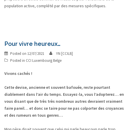
population active, complété par des mesures spécifiques.
Pour vivre heureux…
Posted on
12/07/2021
YN [CCILB]
Posted in
CCI Luxembourg Belge
Vivons cachés !
Cette devise, ancienne et souvent bafouée, reste pourtant
diablement dans l’air du temps. Essayez-la, vous l’adopterez… en
vous disant que de très très nombreux autres devraient vraiment
faire pareil… et donc se taire pour ne pas colporter des croyances
et des rumeurs en tous genres…
Mon père disait souvent que celui qui parle beaucoup parle trop,