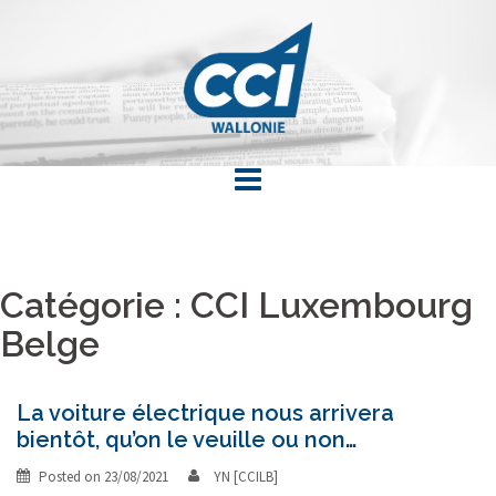
Skip
to
content
Catégorie : CCI Luxembourg
Belge
La voiture électrique nous arrivera
bientôt, qu’on le veuille ou non…
Posted on
23/08/2021
YN [CCILB]