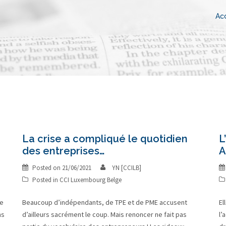
Acc
La crise a compliqué le quotidien
L
des entreprises…
A
Posted on
21/06/2021
YN [CCILB]
Posted in
CCI Luxembourg Belge
ne
Beaucoup d’indépendants, de TPE et de PME accusent
El
ns
d’ailleurs sacrément le coup. Mais renoncer ne fait pas
l’