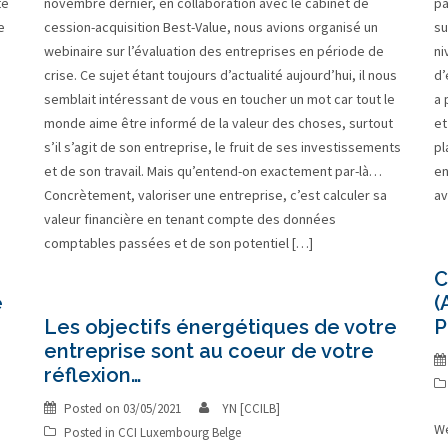
te
novembre dernier, en collaboration avec le cabinet de
pa
e
cession-acquisition Best-Value, nous avions organisé un
su
webinaire sur l’évaluation des entreprises en période de
ni
crise. Ce sujet étant toujours d’actualité aujourd’hui, il nous
d’
semblait intéressant de vous en toucher un mot car tout le
a 
monde aime être informé de la valeur des choses, surtout
et
s’il s’agit de son entreprise, le fruit de ses investissements
pl
et de son travail. Mais qu’entend-on exactement par-là…
en
Concrètement, valoriser une entreprise, c’est calculer sa
av
valeur financière en tenant compte des données
comptables passées et de son potentiel […]
C
e
(
Les objectifs énergétiques de votre
P
entreprise sont au coeur de votre
réflexion…
Posted on
03/05/2021
YN [CCILB]
We
Posted in
CCI Luxembourg Belge