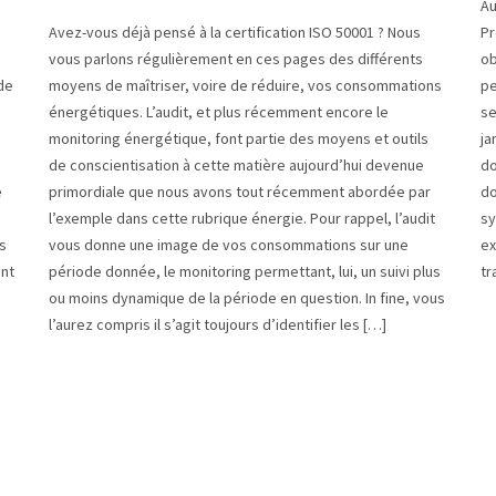
Au
Avez-vous déjà pensé à la certification ISO 50001 ? Nous
Pr
vous parlons régulièrement en ces pages des différents
ob
de
moyens de maîtriser, voire de réduire, vos consommations
pe
énergétiques. L’audit, et plus récemment encore le
se
monitoring énergétique, font partie des moyens et outils
ja
de conscientisation à cette matière aujourd’hui devenue
do
e
primordiale que nous avons tout récemment abordée par
do
l’exemple dans cette rubrique énergie. Pour rappel, l’audit
sy
s
vous donne une image de vos consommations sur une
ex
ent
période donnée, le monitoring permettant, lui, un suivi plus
tr
ou moins dynamique de la période en question. In fine, vous
l’aurez compris il s’agit toujours d’identifier les […]