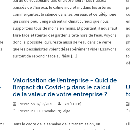
partie du vocabulaire des entrepreneurs ! Les rideaux
dr
baissés de l’horeca, le calme inquiétant dans les artères
pr
commerçantes, le silence dans les bureaux et ce téléphone
co
qui sonne peu… engendrent un climat curieux que nous
en
supportons tous de moins en moins. Et pourtant, il nous faut
no
-
faire face et (tenter de) garder la tête hors de l’eau. Voyons
pu
de
donc, si possible, qu’il reste aussi de l’eau dans ce verre
ph
os
que les pessimistes voient désespérément vide ! Essayons
co
surtout de rebondir face au fléau […]
fo
dé
Valorisation de l’entreprise – Quid de
e
l’impact du Covid-19 dans le calcul
U
de la valeur de votre entreprise ?
t
Posted on
07/06/2021
YN [CCILB]
Posted in
CCI Luxembourg Belge
z !
Dans le cadre de la semaine de la transmission, en
El