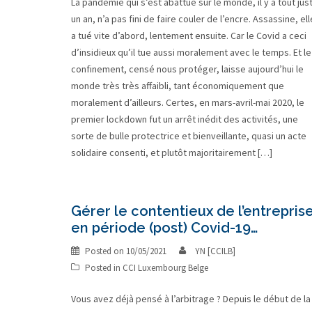
La pandémie qui s’est abattue sur le monde, il y a tout jus
un an, n’a pas fini de faire couler de l’encre. Assassine, ell
a tué vite d’abord, lentement ensuite. Car le Covid a ceci
d’insidieux qu’il tue aussi moralement avec le temps. Et le
confinement, censé nous protéger, laisse aujourd’hui le
monde très très affaibli, tant économiquement que
moralement d’ailleurs. Certes, en mars-avril-mai 2020, le
premier lockdown fut un arrêt inédit des activités, une
sorte de bulle protectrice et bienveillante, quasi un acte
solidaire consenti, et plutôt majoritairement […]
Gérer le contentieux de l’entrepris
en période (post) Covid-19…
Posted on
10/05/2021
YN [CCILB]
Posted in
CCI Luxembourg Belge
Vous avez déjà pensé à l’arbitrage ? Depuis le début de la