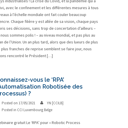
ys industrialisés ! La crise du Covid, et la pandémie qui a
ivi, avec le confinement et les différentes mesures à tous
veaux à l’échelle mondiale ont fait couler beaucoup
encre. Chaque filière y est allée de sa vision, chaque pays
pris ses décisions, sans trop de concertation d’ailleurs –
 nous sommes polis ! – au niveau mondial, et pas plus au
an de l’Union. Un an plus tard, alors que des lueurs de plus
 plus franches de reprise semblent se faire jour, nous
ons rencontré le Président […]
onnaissez-vous le ‘RPA’
Automatisation Robotisée des
rocessus) ?
Posted on
17/05/2021
YN [CCILB]
Posted in
CCI Luxembourg Belge
binaire gratuit Le ‘RPA’ pour « Robotic Process