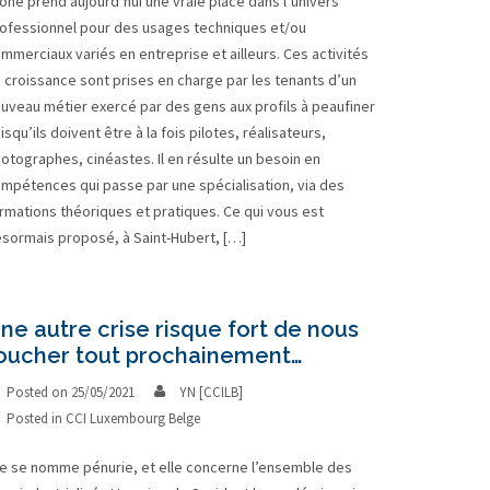
one prend aujourd’hui une vraie place dans l’univers
ofessionnel pour des usages techniques et/ou
mmerciaux variés en entreprise et ailleurs. Ces activités
 croissance sont prises en charge par les tenants d’un
uveau métier exercé par des gens aux profils à peaufiner
isqu’ils doivent être à la fois pilotes, réalisateurs,
otographes, cinéastes. Il en résulte un besoin en
mpétences qui passe par une spécialisation, via des
rmations théoriques et pratiques. Ce qui vous est
sormais proposé, à Saint-Hubert, […]
ne autre crise risque fort de nous
oucher tout prochainement…
Posted on
25/05/2021
YN [CCILB]
Posted in
CCI Luxembourg Belge
le se nomme pénurie, et elle concerne l’ensemble des