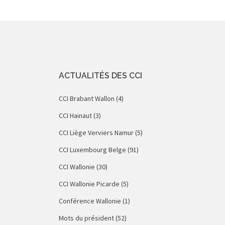
articles
ACTUALITÉS DES CCI
CCI Brabant Wallon
(4)
CCI Hainaut
(3)
CCI Liège Verviers Namur
(5)
CCI Luxembourg Belge
(91)
CCI Wallonie
(30)
CCI Wallonie Picarde
(5)
Conférence Wallonie
(1)
Mots du président
(52)