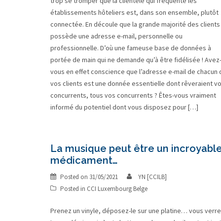
trop se tromper que la clientèle qui fréquente les
établissements hôteliers est, dans son ensemble, plutôt
connectée. En découle que la grande majorité des clients
possède une adresse e-mail, personnelle ou
professionnelle. D’où une fameuse base de données à
portée de main qui ne demande qu’à être fidélisée ! Avez
vous en effet conscience que l’adresse e-mail de chacun 
vos clients est une donnée essentielle dont rêveraient v
concurrents, tous vos concurrents ? Êtes-vous vraiment
informé du potentiel dont vous disposez pour […]
La musique peut être un incroyabl
médicament…
Posted on
31/05/2021
YN [CCILB]
Posted in
CCI Luxembourg Belge
Prenez un vinyle, déposez-le sur une platine… vous verre