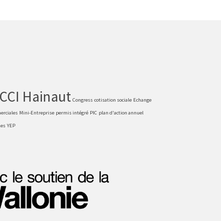
CCI Hainaut
Congress
cotisation sociale
Echange
erciales
Mini-Entreprise
permis intégré
PIC
plan d'action annuel
les
YEP