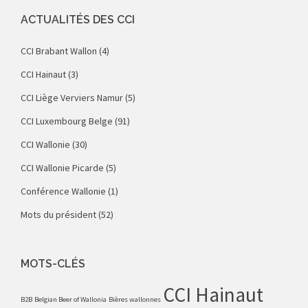
ACTUALITÉS DES CCI
CCI Brabant Wallon
(4)
CCI Hainaut
(3)
CCI Liège Verviers Namur
(5)
CCI Luxembourg Belge
(91)
CCI Wallonie
(30)
CCI Wallonie Picarde
(5)
Conférence Wallonie
(1)
Mots du président
(52)
MOTS-CLÉS
CCI Hainaut
B2B
Belgian Beer of Wallonia
Bières wallonnes