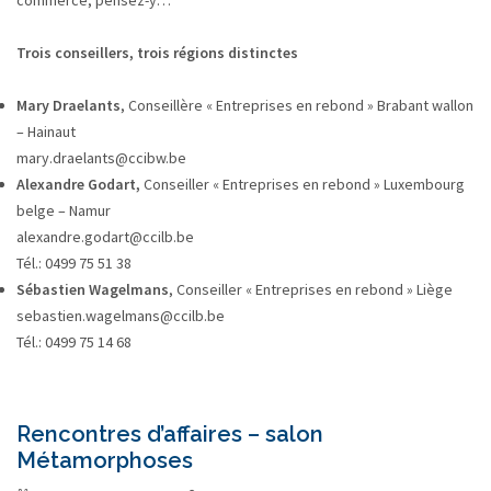
commerce, pensez-y…
Trois conseillers, trois régions distinctes
Mary Draelants
, Conseillère « Entreprises en rebond » Brabant wallon
– Hainaut
mary.draelants@ccibw.be
Alexandre Godart,
Conseiller « Entreprises en rebond » Luxembourg
belge – Namur
alexandre.godart@ccilb.be
Tél.: 0499 75 51 38
Sébastien Wagelmans
, Conseiller « Entreprises en rebond » Liège
sebastien.wagelmans@ccilb.be
Tél.: 0499 75 14 68
Rencontres d’affaires – salon
Métamorphoses