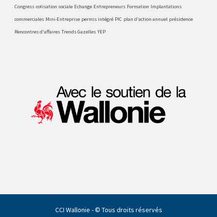
Congress
cotisation sociale
Echange
Entrepreneurs
Formation
Implantations
commerciales
Mini-Entreprise
permis intégré
PIC
plan d'action annuel
présidence
Rencontres d'affaires
Trends Gazelles
YEP
CCI Wallonie - © Tous droits réservés