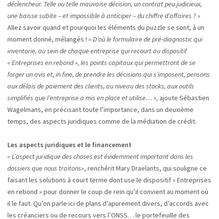
déclencheur.
Telle ou telle mauvaise décision,
un contrat peu judicieux,
une baisse subite
– et impossible à anticiper – du chiffre
d’affaires ? »
Allez savoir quand et pourquoi les éléments du puzzle se sont, à un
moment donné, mélangés !
« D’où le formulaire de pré-diagnostic qui
inventorie, au sein de chaque entreprise qui recourt au dispositif
« Entreprises en rebond », les points capitaux qui permettront
de se
forger un avis et, in fine, de prendre les décisions qui s’imposent, pensons
aux délais de paiement des clients, au niveau des stocks, aux outils
simplifiés que l’entreprise a mis en place et utilise… »,
ajoute Sébastien
Wagelmans, en précisant toute l’importance, dans un deuxième
temps, des aspects juridiques comme de la médiation de crédit.
Les aspects juridiques et le financement
« L’aspect juridique des choses est évidemment important dans les
dossiers que nous traitons»
, renchérit Mary Draelants, qui souligne ce
faisant les solutions à court terme dont use le dispositif « Entreprises
en rebond » pour donner le coup de rein qu’il convient au moment où
il le faut. Qu’on parle ici de plans d’apurement divers, d’accords avec
les créanciers ou de recours vers l’ONSS… le portefeuille des