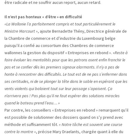
être radicale et ne souffrir aucun report, aucun retard.
Il n’est pas honteux « d’être » en difficulté
«La Wallonie l’a parfaitement compris et tout particulièrement le
Ministre Marcourt »
, ajoute Bernadette Thény, Directrice générale de
la Chambre de commerce et d’industrie du Luxembourg belge
puisqu’il a confié au consortium des Chambres de commerce
wallonnes la gestion du dispositif « Entreprises en rebond ». «
Reste à
faire évoluer les mentalités pour que les patrons osent enfin franchir le
pas et se confier dès les premiers signaux alarmants. Il n’y a pas de
honte à rencontrer des difficultés. Le tout est de ne pas s’enfermer dans
ses certitudes, ni de se plonger la tête dans le sable en espérant que les
vents violents qui balaient tout sur leur passage
s’apaisent. Ça
n’arrivera pas ! Pas plus
qu’il ne faut espérer des solutions miracles
quand le bateau prend l’eau… »
Par contre, les conseillers « Entreprises en rebond » remarquent qu’il
est possible de solutionner des dossiers quand on s’y prend avec
méthode et suffisamment tôt.
« Notre tâche est souvent une course
contre la montre »
, précise Mary Draelants, chargée quant à elle du